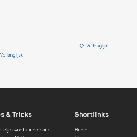
ps & Tricks
Shortlinks
telijk avontuur op Sark
Home