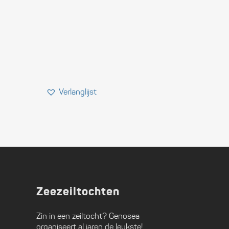
Zeezeiltochten
Zin in een zeiltocht?
Genosea
organiseert al jaren de leukste!