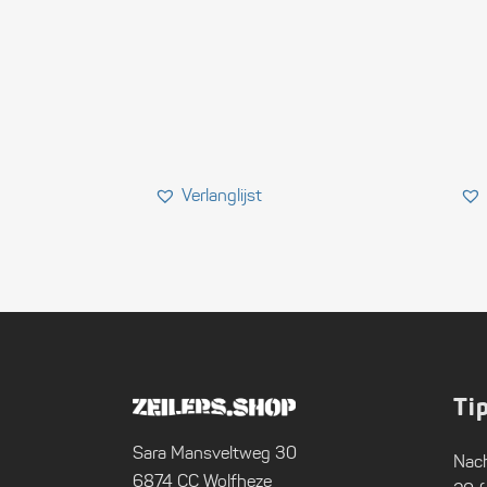
Ti
Sara Mansveltweg 30
Nach
6874 CC Wolfheze