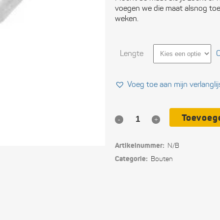
voegen we die maat alsnog toe,
Ele
weken.
Ope
Lengte
Vei
C
Slu
Voeg toe aan mijn verlanglij
Com
Toevoeg
RVS
Per
uit
A4-
Artikelnummer:
N/B
80
Blo
Categorie:
Bouten
zeskant­
Tou
bouten
Ger
M24