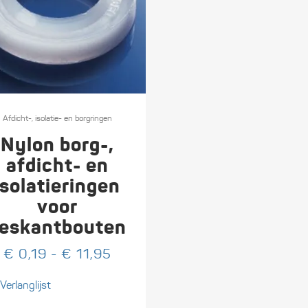
ct
Afdicht-, isolatie- en borgringen
Nylon borg-,
ere
afdicht- en
es.
isolatieringen
voor
eskantbouten
en
Prijsklasse:
€
0,19
-
€
11,95
n
€ 0,19
Verlanglijst
tot
€ 11,95