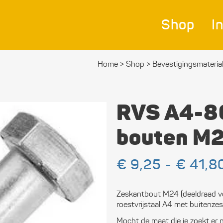
Shop
I
Home
>
Shop
>
Bevestigings­­materia
Nav
Bes
RVS A4-80
Ver
bouten M
Afm
€
9,25
-
€
41,8
Zei
Bev
Zeskantbout M24 (deeldraad v
mat
roestvrijstaal A4 met buitenze
Ele
Mocht de maat die je zoekt er n