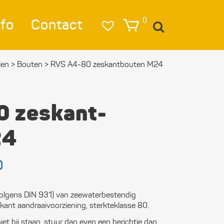
nfo
Contact
0
len
>
Bouten
>
RVS A4-80 zeskant­bouten M24
igatie
lag
 zeskant­
lichting
24
eren & Ankeren
Prijsklasse:
0
lkleding
€ 9,25
tot
estigings­­
€ 41,80
olgens DIN 931) van zeewaterbestendig
erialen
skant aandraaivoorziening, sterkteklasse 80.
ktra en
iet bij staan, stuur dan even een berichtje dan