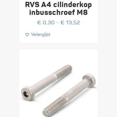
heeft
RVS A4 cilinderkop
meerdere
inbus­schroef M8
variaties.
Prijsklasse:
€
0,30
-
€
13,52
Deze
€ 0,30
optie
Verlanglijst
tot
kan
€ 13,52
gekozen
worden
op
de
productpagina