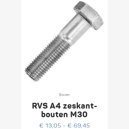
op
de
productpagina
Dit
product
Bouten
heeft
RVS A4 zeskant­
meerdere
bouten M30
variaties.
Prijsklasse:
€
13,05
-
€
69,45
Deze