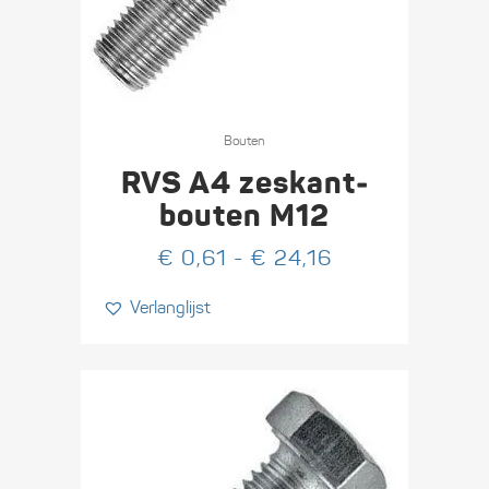
Dit
product
Bouten
heeft
RVS A4 zeskant­
meerdere
bouten M12
variaties.
Prijsklasse:
€
0,61
-
€
24,16
Deze
€ 0,61
optie
Verlanglijst
tot
kan
€ 24,16
gekozen
worden
op
de
productpagina