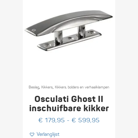
Dit
,
,
product
Beslag
Kikkers
Kikkers, bolders en verhaal­klampen
heeft
Osculati Ghost II
meerdere
inschuifbare kikker
variaties.
Prijsklasse:
€
179,95
-
€
599,95
Deze
€ 179,95
optie
Verlanglijst
tot
kan