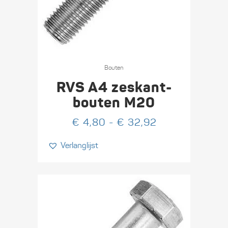
Dit
product
Bouten
heeft
RVS A4 zeskant­
meerdere
bouten M20
variaties.
Prijsklasse:
€
4,80
-
€
32,92
Deze
€ 4,80
optie
Verlanglijst
tot
kan
€ 32,92
gekozen
worden
op
de
productpagina