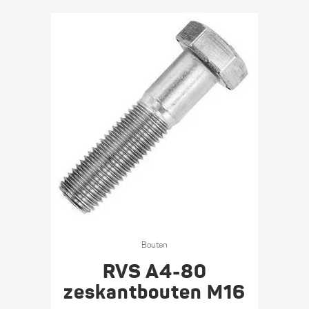
op
de
productpagina
Dit
product
Bouten
heeft
RVS A4-80
meerdere
zeskant­bouten M16
variaties.