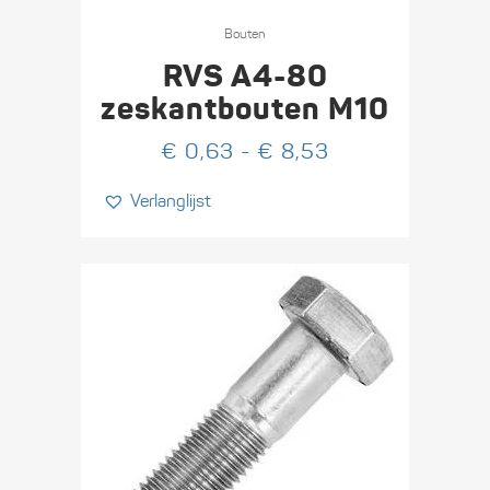
Dit
product
Bouten
heeft
RVS A4-80
meerdere
zeskant­bouten M10
variaties.
Prijsklasse:
€
0,63
-
€
8,53
Deze
€ 0,63
optie
Verlanglijst
tot
kan
€ 8,53
gekozen
worden
op
de
productpagina