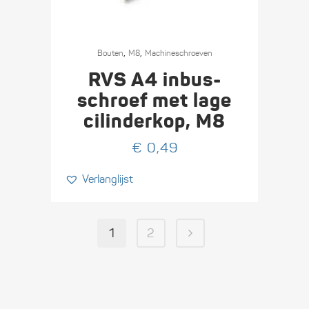
Dit
,
,
product
Bouten
M8
Machine­schroeven
heeft
RVS A4 inbus­
meerdere
schroef met lage
variaties.
cilinderkop, M8
Deze
optie
€
0,49
kan
Verlanglijst
gekozen
worden
op
1
2
de
productpagina