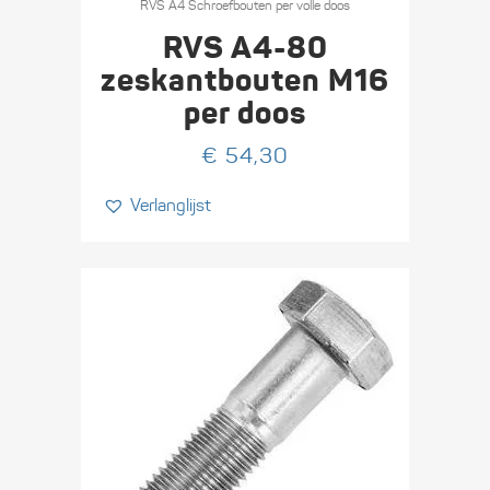
product
RVS A4 Schroefbouten per volle doos
heeft
RVS A4-80
meerdere
zeskant­bouten M16
variaties.
per doos
Deze
optie
€
54,30
kan
Verlanglijst
gekozen
worden
op
de
productpagina