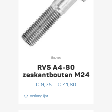
Dit
product
Bouten
heeft
RVS A4-80
meerdere
zeskant­bouten M24
variaties.
Prijsklasse:
€
9,25
-
€
41,80
Deze
€ 9,25
optie
Verlanglijst
tot
kan
€ 41,80
gekozen
worden