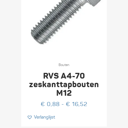
Dit
product
Bouten
heeft
RVS A4-70
meerdere
zeskant­tapbouten
variaties.
M12
Deze
optie
Prijsklasse:
€
0,88
-
€
16,52
kan
€ 0,88
Verlanglijst
gekozen
tot
worden
€ 16,52