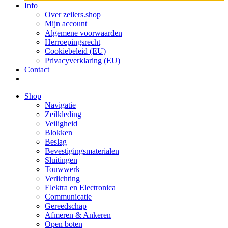
Info
Over zeilers.shop
Mijn account
Algemene voorwaarden
Herroepingsrecht
Cookiebeleid (EU)
Privacyverklaring (EU)
Contact
Shop
Navigatie
Zeilkleding
Veiligheid
Blokken
Beslag
Bevestigings­­materialen
Sluitingen
Touwwerk
Verlichting
Elektra en Electronica
Communicatie
Gereedschap
Afmeren & Ankeren
Open boten