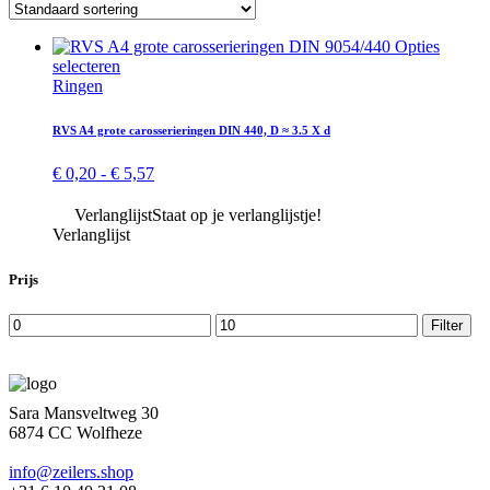
Opties
Dit
selecteren
product
Ringen
heeft
meerdere
RVS A4 grote carosserieringen DIN 440, D ≈ 3.5 X d
variaties.
Deze
Prijsklasse:
€
0,20
-
€
5,57
optie
€ 0,20
kan
tot
Verlanglijst
Staat op je verlanglijstje!
gekozen
€ 5,57
Verlanglijst
worden
op
Prijs
de
productpagina
Min.
Max.
Filter
prijs
prijs
Sara Mansveltweg 30
6874 CC Wolfheze
info@zeilers.shop