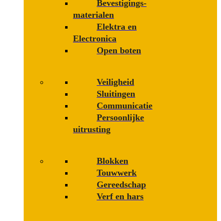
Bevestigings­­
materialen
Elektra en
Electronica
Open boten
Veiligheid
Sluitingen
Communicatie
Persoonlijke
uitrusting
Blokken
Touwwerk
Gereedschap
Verf en hars