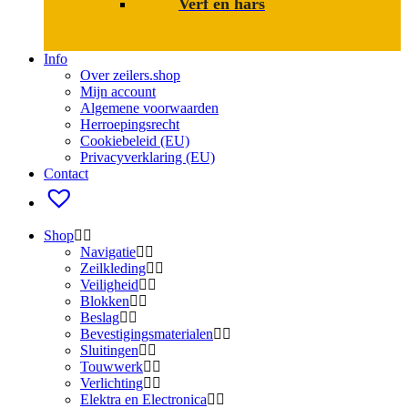
Verf en hars
Info
Over zeilers.shop
Mijn account
Algemene voorwaarden
Herroepingsrecht
Cookiebeleid (EU)
Privacyverklaring (EU)
Contact
Shop
Navigatie
Zeilkleding
Veiligheid
Blokken
Beslag
Bevestigings­­materialen
Sluitingen
Touwwerk
Verlichting
Elektra en Electronica