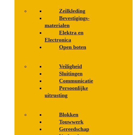
Zeilkleding
Bevestigings­­
materialen
Elektra en
Electronica
Open boten
Veiligheid
Sluitingen
Communicatie
Persoonlijke
uitrusting
Blokken
Touwwerk
Gereedschap