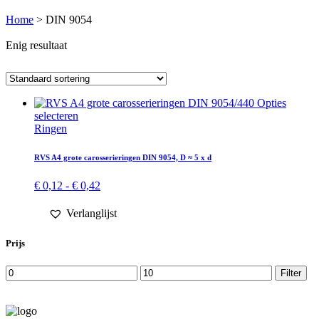
Home
>
DIN 9054
Enig resultaat
Opties
Dit
selecteren
product
Ringen
heeft
meerdere
RVS A4 grote carosserieringen DIN 9054, D ≈ 5 x d
variaties.
Deze
Prijsklasse:
€
0,12
-
€
0,42
optie
€ 0,12
kan
tot
Verlanglijst
gekozen
€ 0,42
worden
op
Prijs
de
productpagina
Min.
Max.
Filter
prijs
prijs