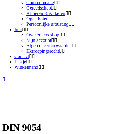
Communicatie
Gereedschap
Afmeren & Ankeren
Open boten
Persoonlijke uitrusting
Info
Over zeilers.shop
Mijn account
Algemene voorwaarden
Herroepingsrecht
Contact
Lijstje
Winkelmand
DIN 9054