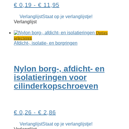
Prijsklasse:
€
0,19
-
€
11,95
€ 0,19
Verlanglijst
Staat op je verlanglijstje!
tot
Verlanglijst
€ 11,95
Opties
Dit
selecteren
product
Afdicht-, isolatie- en borgringen
heeft
meerdere
variaties.
Deze
Nylon borg-, afdicht- en
optie
kan
isolatieringen voor
gekozen
cilinderkop­schroeven
worden
op
de
productpagina
Prijsklasse:
€
0,26
-
€
2,86
€ 0,26
Verlanglijst
Staat op je verlanglijstje!
tot