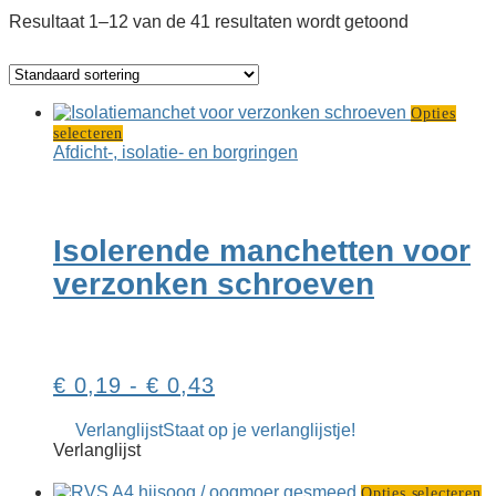
Resultaat 1–12 van de 41 resultaten wordt getoond
Opties
Dit
selecteren
product
Afdicht-, isolatie- en borgringen
heeft
meerdere
variaties.
Deze
Isolerende manchetten voor
optie
kan
verzonken schroeven
gekozen
worden
op
de
productpagina
Prijsklasse:
€
0,19
-
€
0,43
€ 0,19
Verlanglijst
Staat op je verlanglijstje!
tot
Verlanglijst
€ 0,43
Di
Opties selecteren