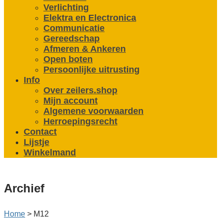
Verlichting
Elektra en Electronica
Communicatie
Gereedschap
Afmeren & Ankeren
Open boten
Persoonlijke uitrusting
Info
Over zeilers.shop
Mijn account
Algemene voorwaarden
Herroepingsrecht
Contact
Lijstje
Winkelmand
Archief
Home
>
M12