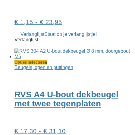
gekozen
worden
op
Prijsklasse:
€
1,15
-
€
23,95
de
productp
€ 1,15
Verlanglijst
Staat op je verlanglijstje!
tot
Verlanglijst
€ 23,95
Dit
Opties selecteren
product
Beugels, ogen en puttingen
heeft
meerdere
variaties.
Deze
RVS A4 U-bout dekbeugel
optie
kan
met twee tegenplaten
gekozen
worden
op
de
productpagina
Prijsklasse:
€
17,30
-
€
31,10