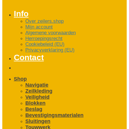
Info
Over zeilers.shop
Mijn account
Algemene voorwaarden
Herroepingsrecht
Cookiebeleid (EU)
Privacyverklaring (EU)
Contact
Shop
Navigatie
Zeilkleding
Veiligheid
Blokken
Beslag
Bevestigings­­materialen
Sluitingen
Touwwerk