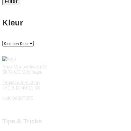
Filter
Kleur
Sara Mansveltweg 30
6874 CC Wolfheze
info@zeilers.shop
+31 6 10 40 21 08
KvK 09087555
Tips & Tricks