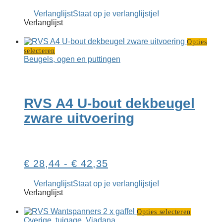
€ 17,30
Verlanglijst
Staat op je verlanglijstje!
tot
Verlanglijst
€ 31,10
Opties
Dit
selecteren
product
Beugels, ogen en puttingen
heeft
meerdere
variaties.
Deze
RVS A4 U-bout dekbeugel
optie
kan
zware uitvoering
gekozen
worden
op
de
productpagina
Prijsklasse:
€
28,44
-
€
42,35
€ 28,44
Verlanglijst
Staat op je verlanglijstje!
tot
Verlanglijst
€ 42,35
Dit
Opties selecteren
product
Overige
,
tuigage
,
Viadana