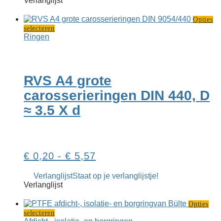
Verlanglijst
€ 2,86
Opties
Dit
selecteren
product
Ringen
heeft
meerdere
variaties.
Deze
RVS A4 grote
optie
kan
carosserieringen DIN 440, D
gekozen
≈ 3.5 X d
worden
op
de
productpagina
Prijsklasse:
€
0,20
-
€
5,57
€ 0,20
Verlanglijst
Staat op je verlanglijstje!
tot
Verlanglijst
€ 5,57
Opties
Dit
selecteren
product