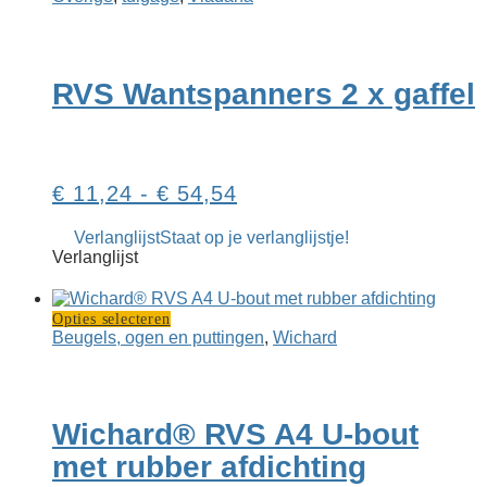
heeft
meerder
variaties.
Deze
RVS Want­spanners 2 x gaffel
optie
kan
gekozen
worden
op
Prijsklasse:
€
11,24
-
€
54,54
de
productp
€ 11,24
Verlanglijst
Staat op je verlanglijstje!
tot
Verlanglijst
€ 54,54
Dit
Opties selecteren
product
Beugels, ogen en puttingen
,
Wichard
heeft
meerdere
variaties.
Deze
Wichard® RVS A4 U-bout
optie
kan
met rubber afdichting
gekozen