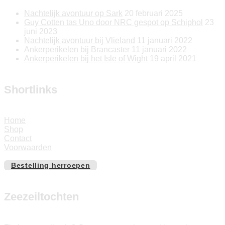
Nachtelijk avontuur op Sark
20 februari 2025
Guy Cotten tas Uno door NRC gespot op Schiphol
23
juni 2023
Nachtelijk avontuur bij Vlieland
11 januari 2022
Ankerperikelen bij Brancaster
11 januari 2022
Ankerperikelen bij het Isle of Wight
19 april 2021
Shortlinks
Home
Shop
Contact
Voorwaarden
Bestelling herroepen
Zeezeiltochten