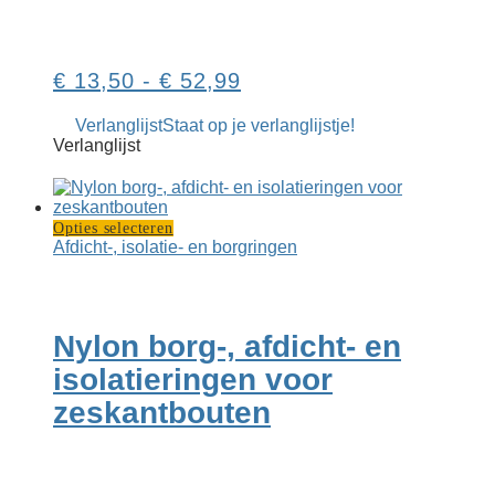
worden
op
de
productpagina
Prijsklasse:
€
13,50
-
€
52,99
€ 13,50
Verlanglijst
Staat op je verlanglijstje!
tot
Verlanglijst
€ 52,99
Dit
Opties selecteren
product
Afdicht-, isolatie- en borgringen
heeft
meerdere
variaties.
Deze
Nylon borg-, afdicht- en
optie
kan
isolatieringen voor
gekozen
zeskantbouten
worden
op
de
productpagina