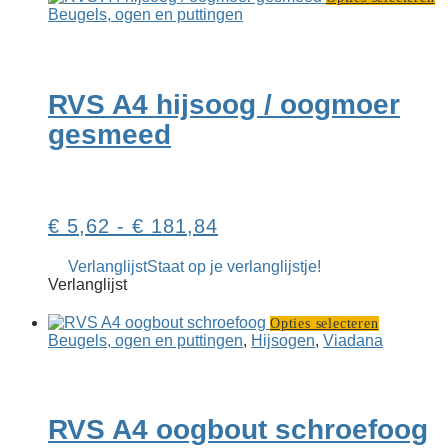
p
Beugels, ogen en puttingen
he
m
va
D
RVS A4 hijsoog / oogmoer
op
k
gesmeed
g
w
o
d
p
Prijsklasse:
€
5,62
-
€
181,84
€ 5,62
Verlanglijst
Staat op je verlanglijstje!
tot
Verlanglijst
€ 181,84
Dit
Opties selecteren
product
Beugels, ogen en puttingen
,
Hijsogen
,
Viadana
heeft
meerdere
variaties.
Deze
RVS A4 oogbout schroefoog
optie
kan