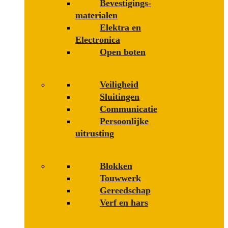
Bevestigings­­
materialen
Elektra en
Electronica
Open boten
Veiligheid
Sluitingen
Communicatie
Persoonlijke
uitrusting
Blokken
Touwwerk
Gereedschap
Verf en hars