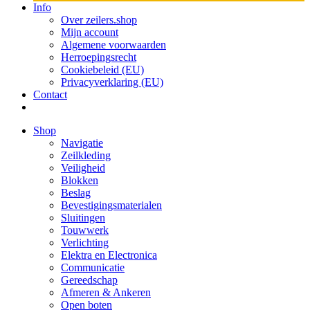
Info
Over zeilers.shop
Mijn account
Algemene voorwaarden
Herroepingsrecht
Cookiebeleid (EU)
Privacyverklaring (EU)
Contact
Shop
Navigatie
Zeilkleding
Veiligheid
Blokken
Beslag
Bevestigings­­materialen
Sluitingen
Touwwerk
Verlichting
Elektra en Electronica
Communicatie
Gereedschap
Afmeren & Ankeren
Open boten