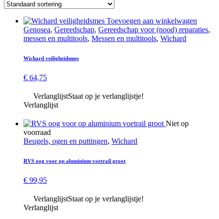
Toevoegen aan winkelwagen
Genosea
,
Gereedschap
,
Gereedschap voor (nood) reparaties
,
messen en multitools
,
Messen en multitools
,
Wichard
Wichard veilig­heids­mes
€
64,75
Verlanglijst
Staat op je verlanglijstje!
Verlanglijst
Niet op
voorraad
Beugels, ogen en puttingen
,
Wichard
RVS oog voor op aluminium voetrail groot
€
99,95
Verlanglijst
Staat op je verlanglijstje!
Verlanglijst