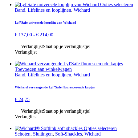
Di
Opties selecteren
pr
Band
,
Lifelines en looplijnen
,
Wichard
he
me
Lyf’Safe universele looplijn van Wichard
var
De
Prijsklasse:
€
137,00
-
€
214,00
op
€ 137,00
ka
tot
Verlanglijst
Staat op je verlanglijstje!
ge
€ 214,00
Verlanglijst
wo
op
de
Toevoegen aan winkelwagen
pr
Band
,
Lifelines en looplijnen
,
Wichard
Wichard vervangende Lyf’Safe fluorescerende kapjes
€
24,75
Verlanglijst
Staat op je verlanglijstje!
Verlanglijst
Dit
Opties selecteren
product
Schoten
,
Sluitingen
,
Soft-Shackles
,
Wichard