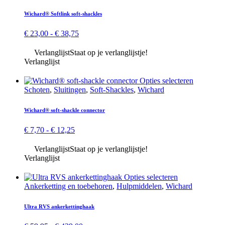
heeft
meerdere
Wichard® Softlink soft-shackles
variaties.
Deze
Prijsklasse:
€
23,00
-
€
38,75
optie
€ 23,00
kan
tot
Verlanglijst
Staat op je verlanglijstje!
gekozen
€ 38,75
Verlanglijst
worden
op
Dit
Opties selecteren
de
product
Schoten
,
Sluitingen
,
Soft-Shackles
,
Wichard
productpag
heeft
meerdere
Wichard® soft-shackle connector
variaties.
Deze
Prijsklasse:
€
7,70
-
€
12,25
optie
€ 7,70
kan
tot
Verlanglijst
Staat op je verlanglijstje!
gekozen
€ 12,25
Verlanglijst
worden
op
Dit
Opties selecteren
de
product
Ankerketting en toebehoren
,
Hulp­middelen
,
Wichard
productpa
heeft
meerdere
Ultra RVS anker­ketting­haak
variaties.
Deze