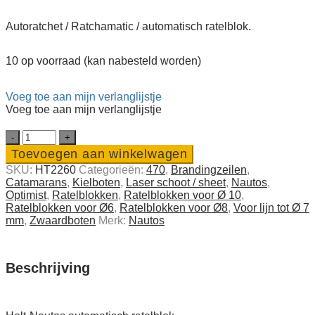
Autoratchet / Ratchamatic / automatisch ratelblok.
10 op voorraad (kan nabesteld worden)
Voeg toe aan mijn verlanglijstje
Voeg toe aan mijn verlanglijstje
Holt-
Nautos
Toevoegen aan winkelwagen
automatisch
SKU:
HT2260
Categorieën:
470
,
Branding­­­zeilen
,
ratelblok
Catamarans
,
Kielboten
,
Laser schoot / sheet
,
Nautos
,
voor
Optimist
,
Ratelblokken
,
Ratelblokken voor Ø 10
,
lijn
Ratelblokken voor Ø6
,
Ratelblokken voor Ø8
,
Voor lijn tot Ø 7
Ø
mm
,
Zwaard­boten
Merk:
Nautos
6-
10
mm
quantity
Beschrijving