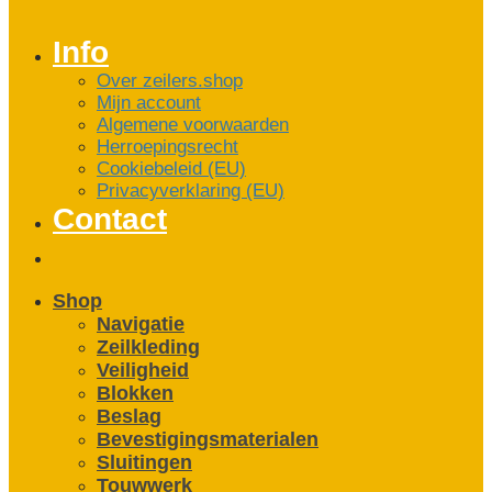
Info
Over zeilers.shop
Mijn account
Algemene voorwaarden
Herroepingsrecht
Cookiebeleid (EU)
Privacyverklaring (EU)
Contact
Shop
Navigatie
Zeilkleding
Veiligheid
Blokken
Beslag
Bevestigings­­materialen
Sluitingen
Touwwerk