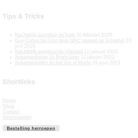
Tips & Tricks
Nachtelijk avontuur op Sark
20 februari 2025
Guy Cotten tas Uno door NRC gespot op Schiphol
23
juni 2023
Nachtelijk avontuur bij Vlieland
11 januari 2022
Ankerperikelen bij Brancaster
11 januari 2022
Ankerperikelen bij het Isle of Wight
19 april 2021
Shortlinks
Home
Shop
Contact
Voorwaarden
Bestelling herroepen