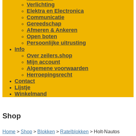
Verlichting
Elektra en Electronica
Communicatie
Gereedschap
Afmeren & Ankeren
Open boten
Persoonlijke uitrusting
Info
Over zeilers.shop
Mijn account
Algemene voorwaarden
Herroepingsrecht
Contact
Lijstje
Winkelmand
Shop
Home
>
Shop
>
Blokken
>
Ratelblokken
>
Holt-Nautos