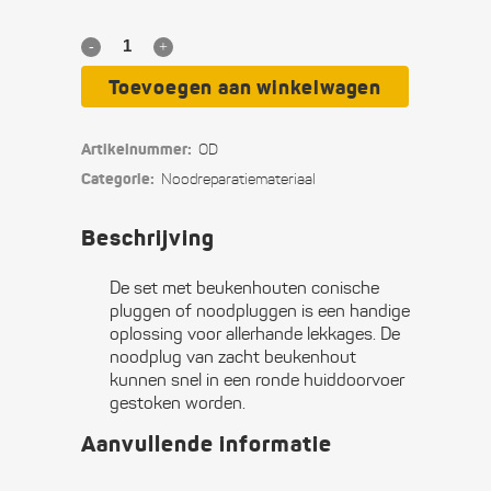
Beukenhouten
conische
Toevoegen aan winkelwagen
pluggen
Artikelnummer:
OD
quantity
Categorie:
Nood­reparatie­materiaal
Beschrijving
De set met beukenhouten conische
pluggen of noodpluggen is een handige
oplossing voor allerhande lekkages. De
noodplug van zacht beukenhout
kunnen snel in een ronde huiddoorvoer
gestoken worden.
Aanvullende informatie