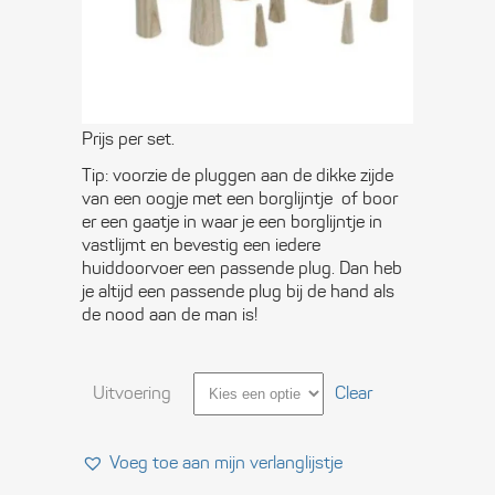
Prijsklasse:
€
8,20
-
€
18,75
€ 8,20
tot
€ 18,75
Sets met beukenhouten conische pluggen.
Prijs per set.
Tip: voorzie de pluggen aan de dikke zijde
van een oogje met een borglijntje of boor
er een gaatje in waar je een borglijntje in
vastlijmt en bevestig een iedere
huiddoorvoer een passende plug. Dan heb
je altijd een passende plug bij de hand als
de nood aan de man is!
Uitvoering
Clear
Voeg toe aan mijn verlanglijstje