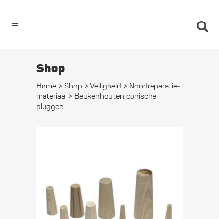
0
Shop
Home
>
Shop
>
Veiligheid
>
Nood­reparatie­
materiaal
>
Beukenhouten conische
pluggen
Beukenhouten
conische
pluggen