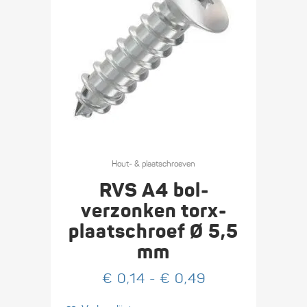
Dit
product
Hout- & plaat­schroeven
heeft
RVS A4 bol­
meerdere
verzonken torx­
variaties.
plaat­schroef Ø 5,5
Deze
mm
optie
kan
Prijsklasse:
€
0,14
-
€
0,49
gekozen
€ 0,14