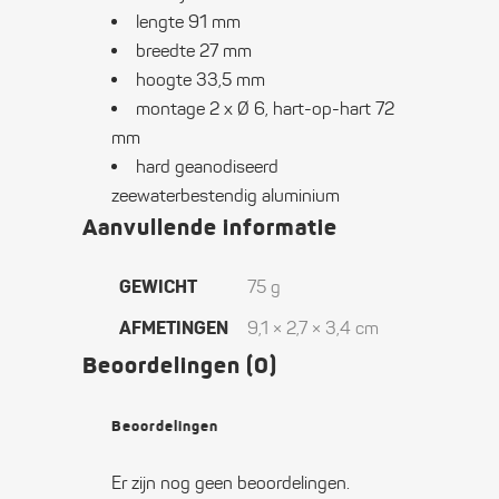
lengte 91 mm
breedte 27 mm
hoogte 33,5 mm
montage 2 x Ø 6, hart-op-hart 72
mm
hard geanodiseerd
zeewaterbestendig aluminium
Aanvullende informatie
GEWICHT
75 g
AFMETINGEN
9,1 × 2,7 × 3,4 cm
Beoordelingen (0)
Beoordelingen
Er zijn nog geen beoordelingen.