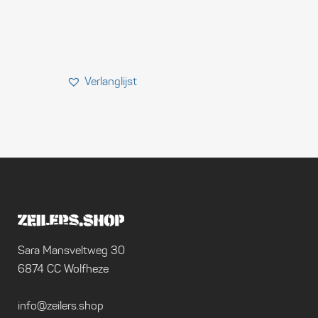
Sara Mansveltweg 30
6874 CC Wolfheze
info@zeilers.shop