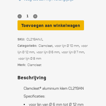
Clamcleat®
aluminium
Toevoegen aan winkelwagen
klem
SKU:
CL219AN/L
CL219AN
Categorieën:
,
,
Clamcleat
voor lijn Ø 10 mm
voor
quantity
,
,
,
lijn Ø 12 mm
voor lijn Ø 6 mm
voor lijn Ø 7 mm
voor lijn Ø 8 mm
Merk:
Clamcleat
Beschrijving
Clamcleat® aluminium klem CL219AN
Specificaties:
voor lijn van Ø 6 mm tot Ø 12 mm