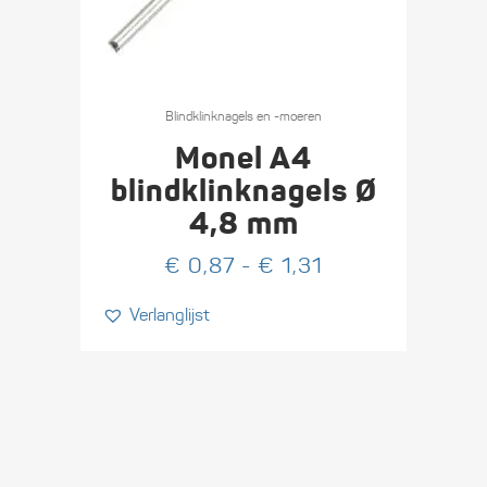
Dit
product
Blind­klink­nagels en -moeren
heeft
Monel A4
meerdere
blindklink­nagels Ø
variaties.
4,8 mm
Deze
optie
Prijsklasse:
€
0,87
-
€
1,31
kan
€ 0,87
Verlanglijst
gekozen
tot
worden
€ 1,31
op
de
productpagina