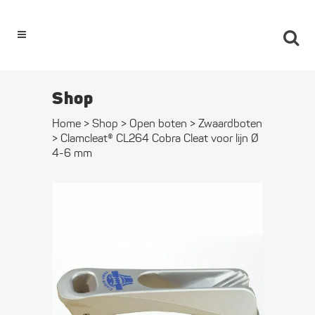
0
Shop
Home
>
Shop
>
Open boten
>
Zwaard­boten
>
Clamcleat® CL264 Cobra Cleat voor lijn Ø
4-6 mm