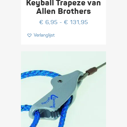
Keyball Trapeze van
variaties.
Allen Brothers
Deze
Prijsklasse:
optie
€
6,95
-
€
131,95
€ 6,95
kan
Verlanglijst
tot
gekozen
€ 131,95
worden
op
de
productpagina