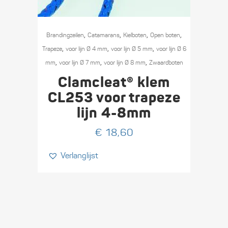
,
,
,
,
Branding­­­zeilen
Catamarans
Kielboten
Open boten
,
,
,
Trapeze
voor lijn Ø 4 mm
voor lijn Ø 5 mm
voor lijn Ø 6
,
,
,
mm
voor lijn Ø 7 mm
voor lijn Ø 8 mm
Zwaard­boten
Clamcleat® klem
CL253 voor trapeze
lijn 4-8mm
€
18,60
Verlanglijst