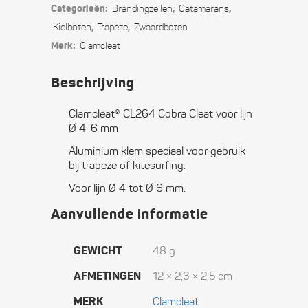
Categorieën:
,
,
Branding­­­zeilen
Catamarans
voor
,
,
Kielboten
Trapeze
Zwaard­boten
Merk:
Clamcleat
lijn
Ø
Beschrijving
4-
Clamcleat® CL264 Cobra Cleat voor lijn
6
Ø 4-6 mm
mm
Aluminium klem speciaal voor gebruik
bij trapeze of kitesurfing.
quantity
Voor lijn Ø 4 tot Ø 6 mm.
Aanvullende informatie
GEWICHT
48 g
AFMETINGEN
12 × 2,3 × 2,5 cm
MERK
Clamcleat