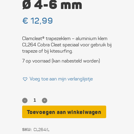
Ø 4-6 mm
€
12,99
Clamcleat® trapezeklem – aluminium klem
CL264 Cobra Cleat speciaal voor gebruik bij
trapeze of bij kitesurfing.
7 op voorraad (kan nabesteld worden)
Voeg toe aan mijn verlanglijstje
Clamcleat®
CL264
Toevoegen aan winkelwagen
Cobra
SKU:
CL264/L
Cleat