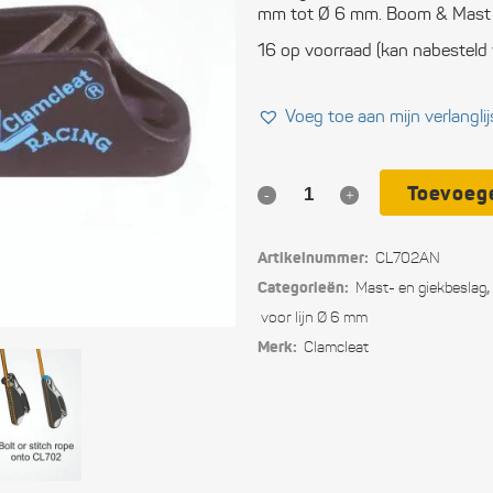
mm tot Ø 6 mm. Boom & Mast 
Ele
16 op voorraad (kan nabesteld
Ope
Voeg toe aan mijn verlanglij
Vei
Slu
Toevoeg
Clamcleat®
Com
hard
Artikelnummer:
CL702AN
Per
geanodiseerd
Categorieën:
,
Mast- en giekbeslag
uit
aluminium
voor lijn Ø 6 mm
Merk:
Clamcleat
Blo
klem
CL702AN
Tou
quantity
Ger