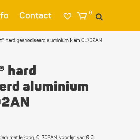
nfo
Contact
0
t® hard geanodiseerd aluminium klem CL702AN
igatie
lag
® hard
lichting
erd aluminium
eren & Ankeren
02AN
lkleding
estigings­­
erialen
lem met lei-oog, CL702AN, voor lijn van Ø 3
ktra en