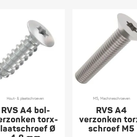
Dit
,
ct
Hout- & plaat­schroeven
product
M5
Machine­schroeven
heeft
RVS A4 bol­
RVS A4
ere
meerdere
erzonken torx­
verzonken tor
es.
variaties.
laat­schroef Ø
schroef M5
Deze