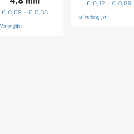
4,8 mm
optie
€
0,12
-
€
0,89
kan
Prijsklasse:
€
0,09
-
€
0,35
Verlanglijst
en
gekozen
€ 0,09
n
worden
Verlanglijst
tot
op
€ 0,35
de
ctpagina
productpagina