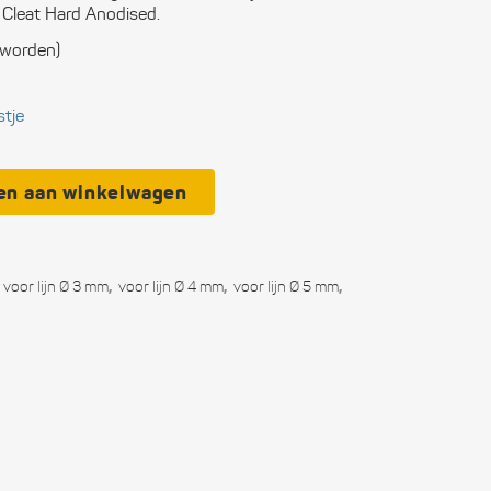
Cleat Hard Anodised.
ctronica
 worden)
n boten
stje
ligheid
itingen
en aan winkelwagen
municatie
soonlijke
,
,
,
voor lijn Ø 3 mm
voor lijn Ø 4 mm
voor lijn Ø 5 mm
rusting
kken
wwerk
eedschap