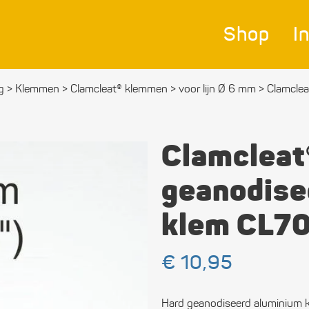
Shop
I
g
>
Klemmen
>
Clamcleat® klemmen
>
voor lijn Ø 6 mm
>
Clamclea
Nav
Bes
Clamcleat
Ver
geanodise
Afm
klem CL7
Zei
Bev
€
10,95
mat
Hard geanodiseerd aluminium k
Ele