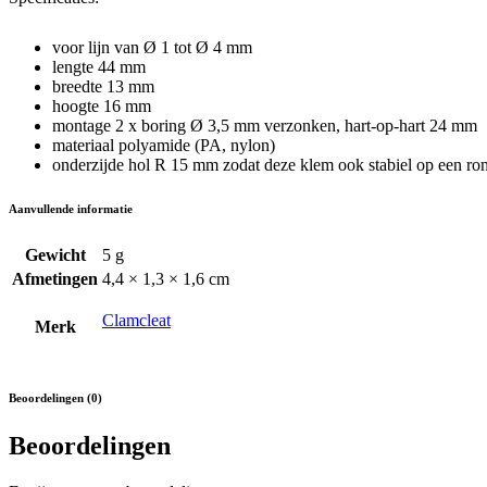
mm
quantity
voor lijn van Ø 1 tot Ø 4 mm
lengte 44 mm
breedte 13 mm
hoogte 16 mm
montage 2 x boring Ø 3,5 mm verzonken, hart-op-hart 24 mm
materiaal polyamide (PA, nylon)
onderzijde hol R 15 mm zodat deze klem ook stabiel op een r
Aanvullende informatie
Gewicht
5 g
Afmetingen
4,4 × 1,3 × 1,6 cm
Clamcleat
Merk
Beoordelingen (0)
Beoordelingen