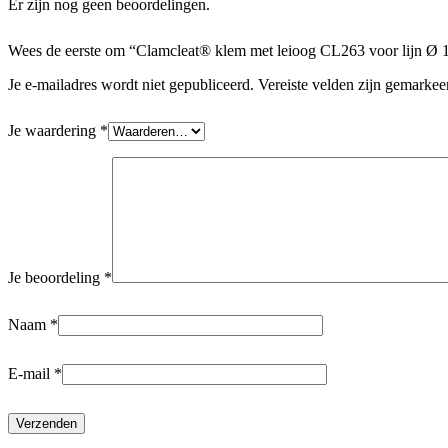
Er zijn nog geen beoordelingen.
Wees de eerste om “Clamcleat® klem met leioog CL263 voor lijn Ø 
Je e-mailadres wordt niet gepubliceerd.
Vereiste velden zijn gemarke
Je waardering
*
Je beoordeling
*
Naam
*
E-mail
*