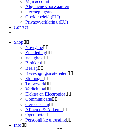
Mijn account
Algemene voorwaarden
Herroepingsrecht
Cookiebeleid (EU)
Privacyverklaring (EU)
Contact
Shop
Navigatie
Zeilkleding
Veiligheid
Blokken
Beslag
Bevestigings­­materialen
Sluitingen
Touwwerk
Verlichting
Elektra en Electronica
Communicatie
Gereedschap
Afmeren & Ankeren
Open boten
Persoonlijke uitrusting
Info