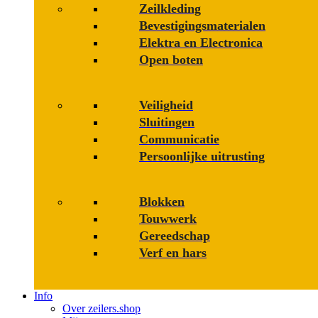
Zeilkleding
Bevestigings­­materialen
Elektra en Electronica
Open boten
Veiligheid
Sluitingen
Communicatie
Persoonlijke uitrusting
Blokken
Touwwerk
Gereedschap
Verf en hars
Info
Over zeilers.shop