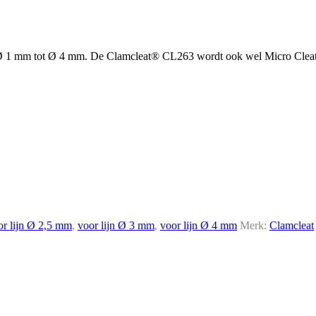
n Ø 1 mm tot Ø 4 mm. De Clamcleat® CL263 wordt ook wel Micro Clea
or lijn Ø 2,5 mm
,
voor lijn Ø 3 mm
,
voor lijn Ø 4 mm
Merk:
Clamcleat