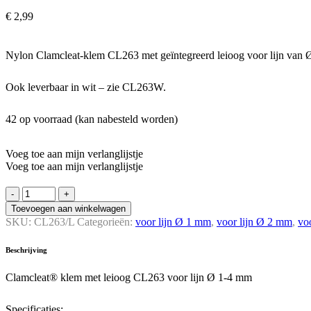
€
2,99
Nylon Clamcleat-klem CL263 met geïntegreerd leioog voor lijn va
Ook leverbaar in wit – zie CL263W.
42 op voorraad (kan nabesteld worden)
Voeg toe aan mijn verlanglijstje
Voeg toe aan mijn verlanglijstje
Clamcleat®
klem
Toevoegen aan winkelwagen
met
SKU:
CL263/L
Categorieën:
voor lijn Ø 1 mm
,
voor lijn Ø 2 mm
,
vo
leioog
CL263
Beschrijving
voor
lijn
Clamcleat® klem met leioog CL263 voor lijn Ø 1-4 mm
Ø
1-
4
Specificaties: