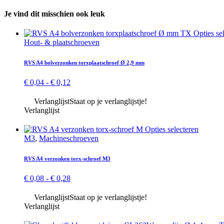
Je vind dit misschien ook leuk
Opties se
Hout- & plaat­schroeven
RVS A4 bol­verzonken torx­plaat­schroef Ø 2,9 mm
Prijsklasse:
€
0,04
-
€
0,12
€ 0,04
tot
Verlanglijst
Staat op je verlanglijstje!
€ 0,12
Verlanglijst
Dit
Opties selecteren
product
M3
,
Machine­schroeven
heeft
meerder
RVS A4 verzonken torx-schroef M3
variaties
Deze
Prijsklasse:
€
0,08
-
€
0,28
optie
€ 0,08
kan
tot
Verlanglijst
Staat op je verlanglijstje!
gekoze
€ 0,28
Verlanglijst
worden
op