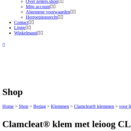
Over zeilers.shop
Mijn account
Algemene voorwaarden
Herroepingsrecht
Contact
Lijstje
Winkelmand
Shop
Home
>
Shop
>
Beslag
>
Klemmen
>
Clamcleat® klemmen
>
voor l
Clamcleat® klem met leioog CL