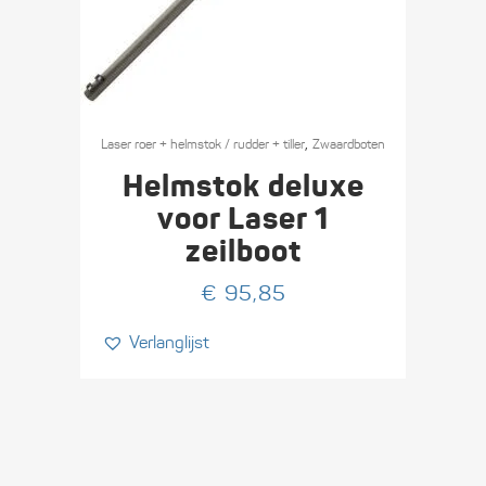
,
Laser roer + helmstok / rudder + tiller
Zwaard­boten
Helmstok deluxe
voor Laser 1
zeilboot
€
95,85
Verlanglijst