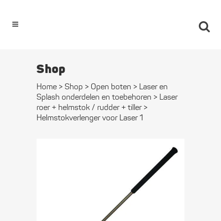
0
Shop
Home
>
Shop
>
Open boten
>
Laser en
Splash onderdelen en toebehoren
>
Laser
roer + helmstok / rudder + tiller
>
Helmstok­verlenger voor Laser 1
Helmstok­
verlenger voor
Laser 1