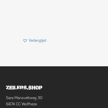
Sara Mansveltweg 30
6874 CC Wolfheze