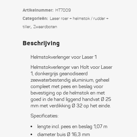
voor
Artikelnummer:
HT7009
Laser
Categorieën:
Laser roer + helmstok / rudder +
1
,
tiller
Zwaard­boten
quantity
Beschrijving
Helmstokverlenger voor Laser 1
Helmstokverlenger van Holt voor Laser
1, donkergrijs geanodiseerd
zeewaterbestendig aluminium, geheel
compleet met pees en beslag voor
bevestiging op de helmstok en met
goed in de hand liggend handvat Ø 25
mm met verdikking Ø 32 op het einde.
Specificaties:
lengte incl. pees en beslag 1,07 m
diameter buis Ø 16,3 mm