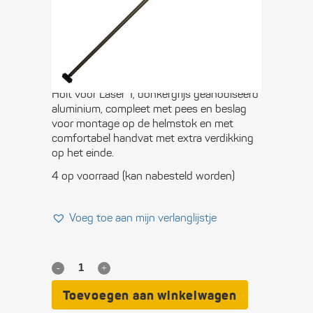
€
41,90
Deluxe helmstokverlenger of joystick van
Holt voor Laser 1, donkergrijs geanodiseerd
aluminium, compleet met pees en beslag
voor montage op de helmstok en met
comfortabel handvat met extra verdikking
op het einde.
4 op voorraad (kan nabesteld worden)
Voeg toe aan mijn verlanglijstje
Helmstok­
verlenger
Toevoegen aan winkelwagen