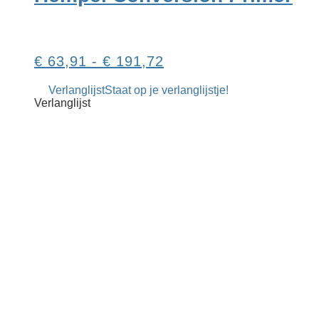
kan
gekozen
worden
op
Prijsklasse:
€
63,91
-
€
191,72
de
productpag
€ 63,91
Verlanglijst
Staat op je verlanglijstje!
tot
Verlanglijst
€ 191,72