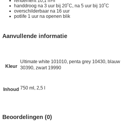
rendement 10,1 m²/l
handdroog na 3 uur bij 20˚C, na 5 uur bij 10˚C
overschilderbaar na 16 uur
potlife 1 uur na openen blik
Aanvullende informatie
Ultimate white 101010, penta grey 10430, blauw
Kleur
30390, zwart 19990
750 ml, 2,5 l
Inhoud
Beoordelingen (0)