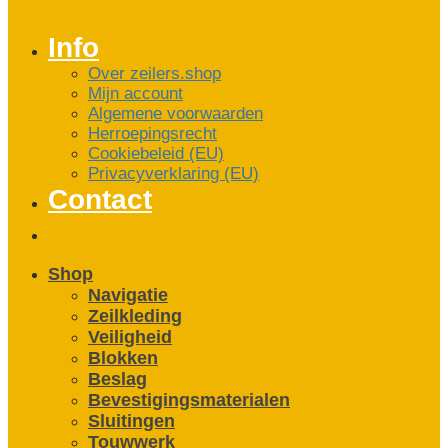
Info
Over zeilers.shop
Mijn account
Algemene voorwaarden
Herroepingsrecht
Cookiebeleid (EU)
Privacyverklaring (EU)
Contact
Shop
Navigatie
Zeilkleding
Veiligheid
Blokken
Beslag
Bevestigings­­materialen
Sluitingen
Touwwerk