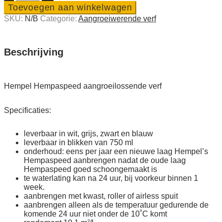
Hempaspeed
Toevoegen aan winkelwagen
aan­
SKU:
N/B
Categorie:
Aangroei­werende verf
groei­
los­
sen­
de
Beschrijving
verf
quantity
Hempel Hempaspeed aangroeilossende verf
Specificaties:
leverbaar in wit, grijs, zwart en blauw
leverbaar in blikken van 750 ml
onderhoud: eens per jaar een nieuwe laag Hempel’s
Hempaspeed aanbrengen nadat de oude laag
Hempaspeed goed schoongemaakt is
te waterlating kan na 24 uur, bij voorkeur binnen 1
week.
aanbrengen met kwast, roller of airless spuit
aanbrengen alleen als de temperatuur gedurende de
komende 24 uur niet onder de 10˚C komt