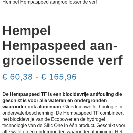
Hempel Hempaspeed aan­groei­los­sen­de verf
Hempel
Hempaspeed aan­
groei­los­sen­de verf
Prijsklasse:
€
60,38
-
€
165,96
€ 60,38
tot
€ 165,96
De Hempaspeed TF is een biocidevrije antifouling die
geschikt is voor alle wateren en ondergronden
waaronder ook aluminium.
Gloednieuwe technologie in
onderwaterbescherming. De Hempaspeed TF combineert
het biocidevrije van de Ecopower en de hydrogel
technologie van de Silic One in één product. Geschikt voor
alle wateren en ondergronden waaronder aluminium. Het