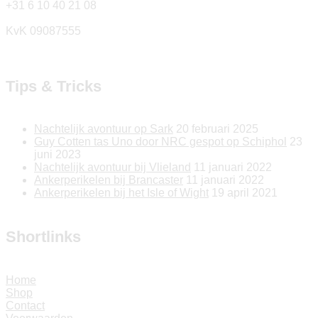
+31 6 10 40 21 08
KvK 09087555
Tips & Tricks
Nachtelijk avontuur op Sark
20 februari 2025
Guy Cotten tas Uno door NRC gespot op Schiphol
23
juni 2023
Nachtelijk avontuur bij Vlieland
11 januari 2022
Ankerperikelen bij Brancaster
11 januari 2022
Ankerperikelen bij het Isle of Wight
19 april 2021
Shortlinks
Home
Shop
Contact