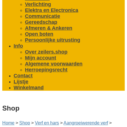
Verlichting
Elektra en Electronica
Communicatie
Gereedschap
Afmeren & Ankeren
Open boten
Persoonlijke uitrusting
Info
Over zeilers.shop
Mijn account
Algemene voorwaarden
Herroepingsrecht
Contact
Lijstje
Winkelmand
Shop
Home
>
Shop
>
Verf en hars
>
Aangroei­werende verf
>