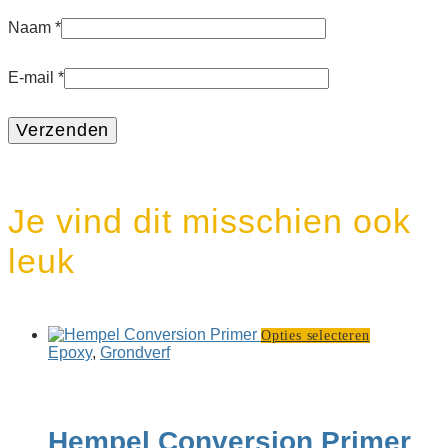
Naam
*
E-mail
*
Je vind dit misschien ook
leuk
Dit
Opties selecteren
product
Epoxy
,
Grondverf
heeft
meerdere
variaties.
Deze
Hempel Conversion Primer
optie