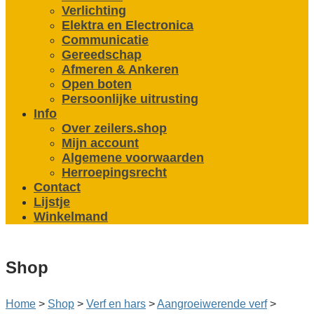
Verlichting
Elektra en Electronica
Communicatie
Gereedschap
Afmeren & Ankeren
Open boten
Persoonlijke uitrusting
Info
Over zeilers.shop
Mijn account
Algemene voorwaarden
Herroepingsrecht
Contact
Lijstje
Winkelmand
Shop
Home
>
Shop
>
Verf en hars
>
Aangroei­werende verf
>