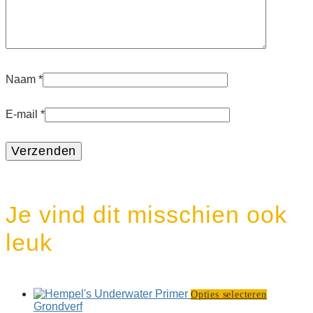
Naam
*
E-mail
*
Je vind dit misschien ook
leuk
Dit
Opties selecteren
product
Grondverf