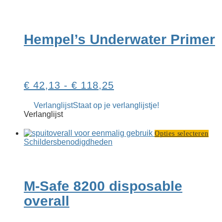
heeft
meerder
variaties.
Deze
Hempel’s Underwater Primer
optie
kan
gekozen
worden
op
Prijsklasse:
€
42,13
-
€
118,25
de
productp
€ 42,13
Verlanglijst
Staat op je verlanglijstje!
tot
Verlanglijst
€ 118,25
Dit
Opties selecteren
pro
Schilders­­benodigdheden
heef
mee
vari
De
M-Safe 8200 disposable
opti
kan
overall
gek
wor
op