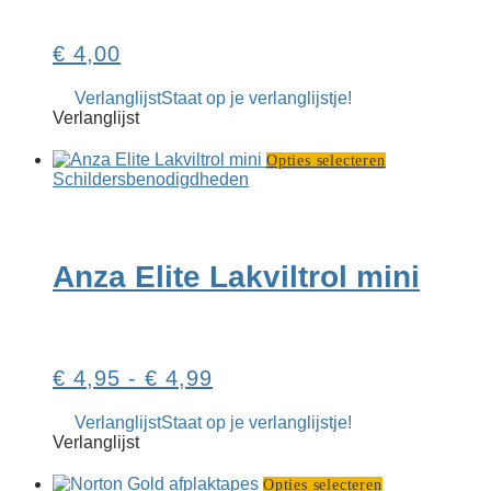
de
pro
€
4,00
Verlanglijst
Staat op je verlanglijstje!
Verlanglijst
Dit
Opties selecteren
product
Schilders­­benodigdheden
heeft
meerdere
variaties.
Deze
Anza Elite Lakviltrol mini
optie
kan
gekozen
worden
op
Prijsklasse:
€
4,95
-
€
4,99
de
productpagin
€ 4,95
Verlanglijst
Staat op je verlanglijstje!
tot
Verlanglijst
€ 4,99
Dit
Opties selecteren