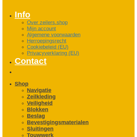
Info
Over zeilers.shop
Mijn account
Algemene voorwaarden
Herroepingsrecht
Cookiebeleid (EU)
Privacyverklaring (EU)
Contact
Shop
Navigatie
Zeilkleding
Veiligheid
Blokken
Beslag
Bevestigings­­materialen
Sluitingen
Touwwerk