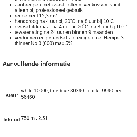
aanbrengen met kwast, roller of verfkussen; spuit
alleen bij professioneel gebruik
rendement 12,3 m²/l
handdroog na 4 uur bij 20˚C, na 8 uur bij 10˚C
overschilderbaar na 4 uur bij 20˚C, na 8 uur bij 10˚C
tewaterlating na 24 uur en binnen 9 maanden
verdunnen en gereedschap reinigen met Hempel’s
thinner No.3 (808) max 5%
Aanvullende informatie
white 10000, true blue 30390, black 19990, red
Kleur
56460
750 ml, 2,5 l
Inhoud