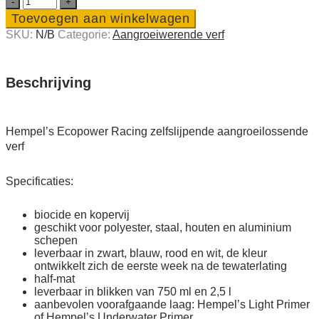
Ecopower
Toevoegen aan winkelwagen
Racing
SKU:
N/B
Categorie:
Aangroei­werende verf
zelfslijpende
aangroeilossende
verf
quantity
Beschrijving
Hempel’s Ecopower Racing zelfslijpende aangroeilossende
verf
Specificaties:
biocide en kopervij
geschikt voor polyester, staal, houten en aluminium
schepen
leverbaar in zwart, blauw, rood en wit, de kleur
ontwikkelt zich de eerste week na de tewaterlating
half-mat
leverbaar in blikken van 750 ml en 2,5 l
aanbevolen voorafgaande laag: Hempel’s Light Primer
of Hempel’s Underwater Primer