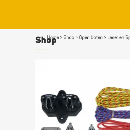
Shop
Home
>
Shop
>
Open boten
>
Laser en S