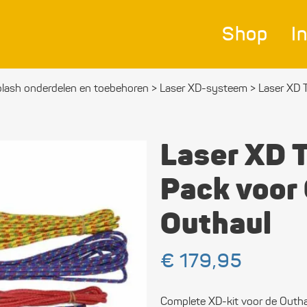
Shop
I
plash onderdelen en toebehoren
>
Laser XD-systeem
>
Laser XD 
Nav
Bes
Laser XD 
Ver
Pack voor
Afm
Outhaul
Zei
Bev
€
179,95
mat
Complete XD-kit voor de Outh
Ele