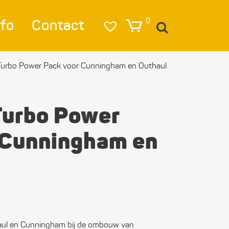
nfo
Contact
0
Turbo Power Pack voor Cunningham en Outhaul
igatie
lag
Turbo Power
lichting
 Cunningham en
eren & Ankeren
lkleding
estigings­­
erialen
aul en Cunningham bij de ombouw van
ktra en