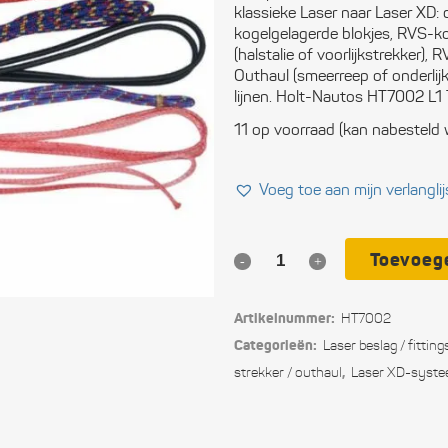
klassieke Laser naar Laser XD
Ele
kogelgelagerde blokjes, RVS-k
(halstalie of voorlijkstrekker)
Ope
Outhaul (smeerreep of onderlijk
lijnen. Holt-Nautos HT7002 L1
Vei
11 op voorraad (kan nabesteld
Slu
Voeg toe aan mijn verlanglij
Com
Per
Toevoeg
Laser
uit
XD
Blo
Artikelnummer:
HT7002
Turbo
Categorieën:
Laser beslag / fitting
Tou
Power
,
strekker / outhaul
Laser XD-syst
Pack
Ger
voor