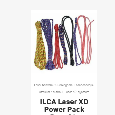
,
Laser halstalie / Cunningham
Laser onderlijk­
,
strekker / outhaul
Laser XD-systeem
ILCA Laser XD
Power Pack