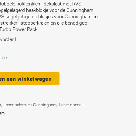
: dubbele nokkenklem, dekplaat met RVS-
ctronica
ogelgelagerd haakblokje voor de Cunningham
, RVS kogelgelagerde blokjes voor Cunningham en
n boten
strekker), stopperkralen en alle benodigde
 Turbo Power Pack..
ligheid
 worden)
itingen
stje
municatie
soonlijke
en aan winkelwagen
rusting
kken
,
,
s
Laser halstalie / Cunningham
Laser onderlijk­
wwerk
eem
eedschap