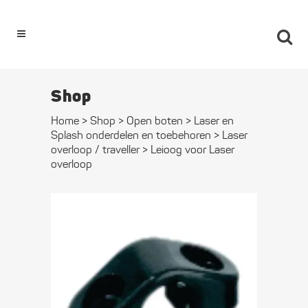
0
Shop
Home
>
Shop
>
Open boten
>
Laser en
Splash onderdelen en toebehoren
>
Laser
overloop / traveller
>
Leioog voor Laser
overloop
Leioog voor
Laser
overloop