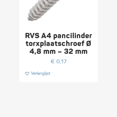
RVS A4 pan­cilinder
torx­plaat­schroef Ø
4,8 mm – 32 mm
€
0,17
Verlanglijst