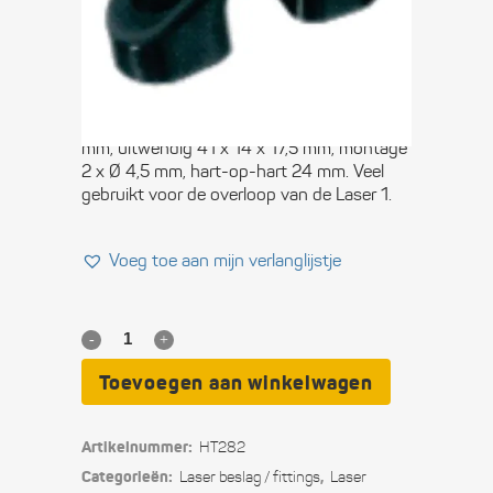
€
1,35
Holt-Nautos® PA leioog, doorlaat Ø 11,0
mm, uitwendig 41 x 14 x 17,5 mm, montage
2 x Ø 4,5 mm, hart-op-hart 24 mm. Veel
gebruikt voor de overloop van de Laser 1.
Voeg toe aan mijn verlanglijstje
Leioog
voor
Toevoegen aan winkelwagen
Laser
Artikelnummer:
HT282
overloop
Categorieën:
,
Laser beslag / fittings
Laser