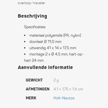
quantity
overloop / traveller
Beschrijving
Specificaties:
materiaal polyamide (PA, nylon)
doorlaat Ø 11,0 mm
uitwendig 41 x 14 x 17,5 mm
montage 2 x Ø 4,5 mm, hart-op-
hart 24 mm
Aanvullende informatie
GEWICHT
2 g
AFMETINGEN
4,1 × 1,75 × 1,4 cm
MERK
Holt-Nautos