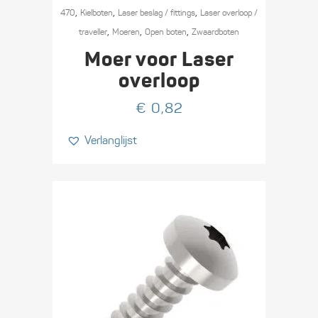
,
,
,
470
Kielboten
Laser beslag / fittings
Laser overloop /
,
,
,
traveller
Moeren
Open boten
Zwaard­boten
Moer voor Laser
overloop
€
0,82
Verlanglijst