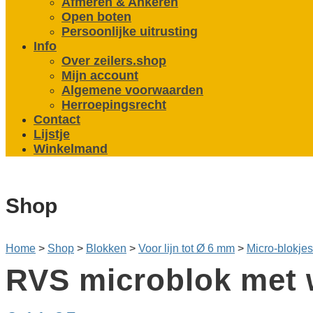
Afmeren & Ankeren
Open boten
Persoonlijke uitrusting
Info
Over zeilers.shop
Mijn account
Algemene voorwaarden
Herroepingsrecht
Contact
Lijstje
Winkelmand
Shop
Home
>
Shop
>
Blokken
>
Voor lijn tot Ø 6 mm
>
Micro-blokje
RVS microblok met w