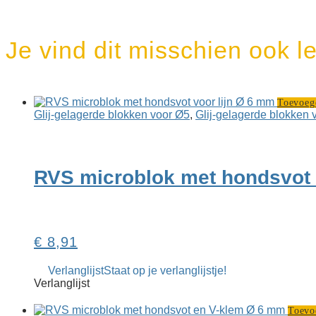
Je vind dit misschien ook l
Toevoeg
Glij-gelagerde blokken voor Ø5
,
Glij-gelagerde blokken 
RVS microblok met hondsvot 
€
8,91
Verlanglijst
Staat op je verlanglijstje!
Verlanglijst
Toevo