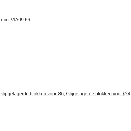
 6 mm, VIA09.66.
Glij-gelagerde blokken voor Ø6
,
Glijgelagerde blokken voor Ø 4