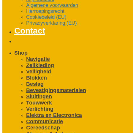
Algemene voorwaarden
Herroepingsrecht
Cookiebeleid (EU)
Privacyverklaring (EU)
Contact
Shop
Navigatie
Zeilkleding
Veiligheid
Blokken
Beslag
Bevestigings­­materialen
Sluitingen
Touwwerk
Verlichting
Elektra en Electronica
Communicatie
Gereedschap