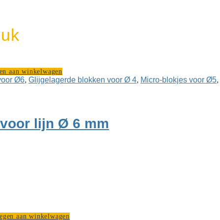
euk
en aan winkelwagen
voor Ø6
,
Glijgelagerde blokken voor Ø 4
,
Micro-blokjes voor Ø5
voor lijn Ø 6 mm
egen aan winkelwagen