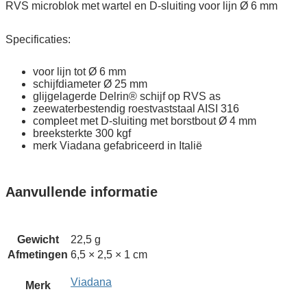
6
RVS microblok met wartel en D-sluiting voor lijn Ø 6 mm
mm
quantity
Specificaties:
voor lijn tot Ø 6 mm
schijfdiameter Ø 25 mm
glijgelagerde Delrin® schijf op RVS as
zeewaterbestendig roestvaststaal AISI 316
compleet met D-sluiting met borstbout Ø 4 mm
breeksterkte 300 kgf
merk Viadana gefabriceerd in Italië
Aanvullende informatie
Gewicht
22,5 g
Afmetingen
6,5 × 2,5 × 1 cm
Viadana
Merk