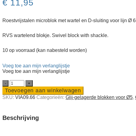
€
11,95
Roestvrijstalen microblok met wartel en D-sluiting voor lijn Ø
RVS wartelend blokje. Swivel block with shackle.
10 op voorraad (kan nabesteld worden)
Voeg toe aan mijn verlanglijstje
Voeg toe aan mijn verlanglijstje
RVS
microblok
Toevoegen aan winkelwagen
met
SKU:
VIA09.66
Categorieën:
Glij-gelagerde blokken voor Ø5
,
wartel
en
D-
sluiting
Beschrijving
voor
lijn
Ø