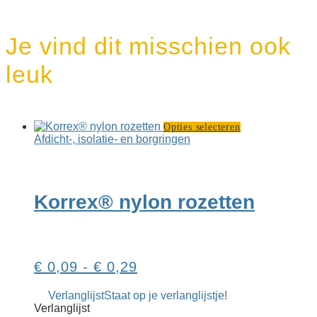
Je vind dit misschien ook
leuk
Dit
Opties selecteren
product
Afdicht-, isolatie- en borgringen
heeft
meerdere
variaties.
Deze
Korrex® nylon rozetten
optie
kan
gekozen
worden
op
Prijsklasse:
€
0,09
-
€
0,29
de
productpagina
€ 0,09
Verlanglijst
Staat op je verlanglijstje!
tot
Verlanglijst
€ 0,29