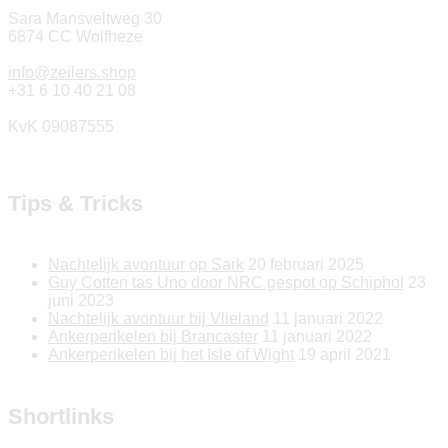
Sara Mansveltweg 30
6874 CC Wolfheze
info@zeilers.shop
+31 6 10 40 21 08
KvK 09087555
Tips & Tricks
Nachtelijk avontuur op Sark
20 februari 2025
Guy Cotten tas Uno door NRC gespot op Schiphol
23
juni 2023
Nachtelijk avontuur bij Vlieland
11 januari 2022
Ankerperikelen bij Brancaster
11 januari 2022
Ankerperikelen bij het Isle of Wight
19 april 2021
Shortlinks