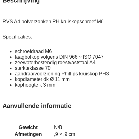
Beschrijving
M6
quantity
RVS A4 bolverzonken PH kruiskopschroef M6
Specificaties:
schroefdraad M6
laagbolkop volgens DIN 966 ~ ISO 7047
zeewaterbestendig roestvaststaal A4
sterkteklasse 70
aandraaivoorziening Phillips kruiskop PH3
kopdiameter dk Ø 11 mm
kophoogte k 3 mm
Aanvullende informatie
Gewicht
N/B
Afmetingen
,9 × ,9 cm