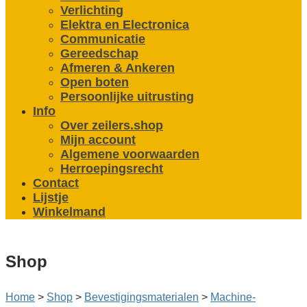
Verlichting
Elektra en Electronica
Communicatie
Gereedschap
Afmeren & Ankeren
Open boten
Persoonlijke uitrusting
Info
Over zeilers.shop
Mijn account
Algemene voorwaarden
Herroepingsrecht
Contact
Lijstje
Winkelmand
Shop
Home
>
Shop
>
Bevestigings­­materialen
>
Machine­