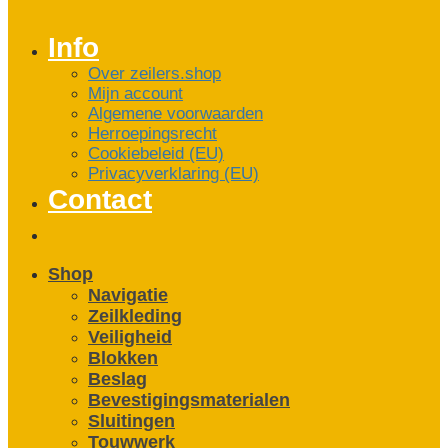
Info
Over zeilers.shop
Mijn account
Algemene voorwaarden
Herroepingsrecht
Cookiebeleid (EU)
Privacyverklaring (EU)
Contact
Shop
Navigatie
Zeilkleding
Veiligheid
Blokken
Beslag
Bevestigings­­materialen
Sluitingen
Touwwerk