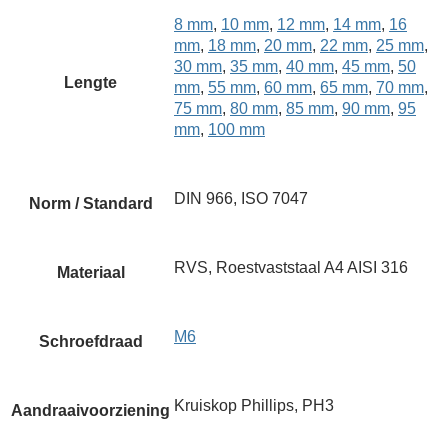
8 mm
,
10 mm
,
12 mm
,
14 mm
,
16
mm
,
18 mm
,
20 mm
,
22 mm
,
25 mm
,
30 mm
,
35 mm
,
40 mm
,
45 mm
,
50
Lengte
mm
,
55 mm
,
60 mm
,
65 mm
,
70 mm
,
75 mm
,
80 mm
,
85 mm
,
90 mm
,
95
mm
,
100 mm
DIN 966, ISO 7047
Norm / Standard
RVS, Roestvaststaal A4 AISI 316
Materiaal
M6
Schroefdraad
Kruiskop Phillips, PH3
Aandraaivoorziening