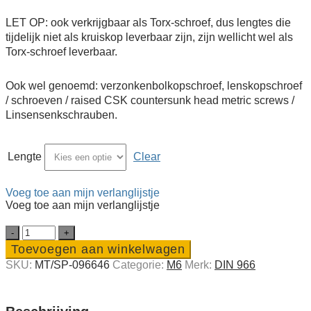
LET OP: ook verkrijgbaar als Torx-schroef, dus lengtes die
tijdelijk niet als kruiskop leverbaar zijn, zijn wellicht wel als
Torx-schroef leverbaar.
Ook wel genoemd: verzonkenbolkopschroef, lenskopschroef
/ schroeven / raised CSK countersunk head metric screws /
Linsensenkschrauben.
Lengte
Clear
Voeg toe aan mijn verlanglijstje
Voeg toe aan mijn verlanglijstje
RVS
A4
Toevoegen aan winkelwagen
bol­
SKU:
MT/SP-096646
Categorie:
M6
Merk:
DIN 966
verzonken
PH
kruiskop­
schroef