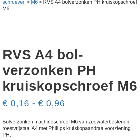
schroeven
>
M6
>
RVS A4 bol­verzonken PH kruiskop­schroef
M6
RVS A4 bol­
verzonken PH
kruiskop­schroef M6
Prijsklasse:
€
0,16
-
€
0,96
€ 0,16
tot
€ 0,96
Bolverzonken machineschroef M6 van zeewaterbestendig
roestvrijstaal A4 met Phillips kruiskopaandraaivoorziening
PH.