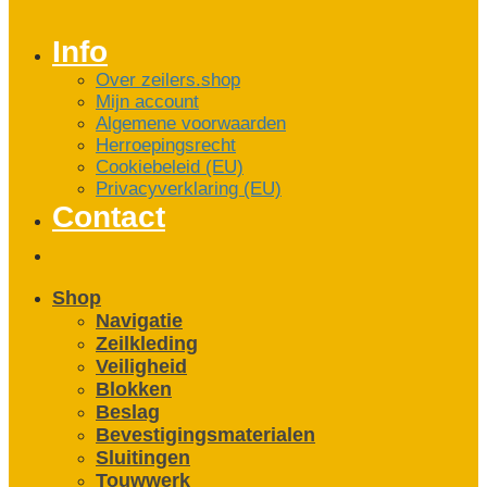
Info
Over zeilers.shop
Mijn account
Algemene voorwaarden
Herroepingsrecht
Cookiebeleid (EU)
Privacyverklaring (EU)
Contact
Shop
Navigatie
Zeilkleding
Veiligheid
Blokken
Beslag
Bevestigings­­materialen
Sluitingen
Touwwerk