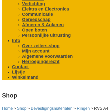
Verlichting
Elektra en Electronica
Communicatie
Gereedschap
Afmeren & Ankeren
Open boten
Persoonlijke uitrusting
Info
Over zeilers.shop
Mijn account
Algemene voorwaarden
Herroepingsrecht
Contact
Lijstje
Winkelmand
Shop
Home
>
Shop
>
Bevestigings­­materialen
>
Ringen
>
RVS A4