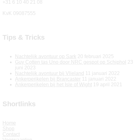
+31 6 10 40 21 08
KvK 09087555
Tips & Tricks
Nachtelijk avontuur op Sark
20 februari 2025
Guy Cotten tas Uno door NRC gespot op Schiphol
23
juni 2023
Nachtelijk avontuur bij Vlieland
11 januari 2022
Ankerperikelen bij Brancaster
11 januari 2022
Ankerperikelen bij het Isle of Wight
19 april 2021
Shortlinks
Home
Shop
Contact
Voorwaarden