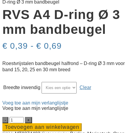
D-ring Ø 3 mm bandbeugel
RVS A4 D-ring Ø 3
mm bandbeugel
Prijsklasse:
€
0,39
-
€
0,69
€ 0,39
tot
€ 0,69
Roestvrijstalen bandbeugel halfrond – D-ring Ø 3 mm voor
band 15, 20, 25 en 30 mm breed
Breedte inwendig
Clear
Voeg toe aan mijn verlanglijstje
Voeg toe aan mijn verlanglijstje
RVS
A4
Toevoegen aan winkelwagen
D-