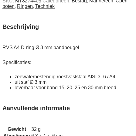
SKU:
MT8274403
Categorieën:
Beslag
,
Marinetech
,
Open
ring
boten
,
Ringen
,
Techniek
Ø
3
mm
bandbeugel
Beschrijving
quantity
RVS A4 D-ring Ø 3 mm bandbeugel
Specificaties:
zeewaterbestendig roestvaststaal AISI 316 / A4
uit staf Ø 3 mm
leverbaar voor band 15, 20, 25 en 30 mm breed
Aanvullende informatie
Gewicht
32 g
Afmetingen
6,3 × 4 × ,6 cm