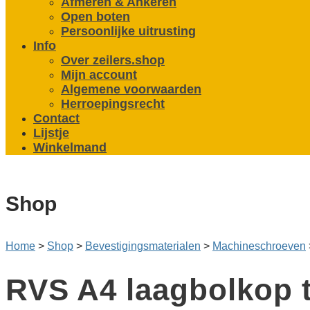
Afmeren & Ankeren
Open boten
Persoonlijke uitrusting
Info
Over zeilers.shop
Mijn account
Algemene voorwaarden
Herroepingsrecht
Contact
Lijstje
Winkelmand
Shop
Home
>
Shop
>
Bevestigings­­materialen
>
Machine­schroeven
RVS A4 laagbolkop t