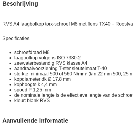
met
Beschrijving
flens
quantity
RVS A4 laagbolkop torx-schroef M8 met flens TX40 – Roestvast
Specificaties:
schroefdraad M8
laagbolkop volgens ISO 7380-2
zeewaterbestendig RVS klasse A4
aandraaivoorziening T-ster sleutelmaat T-40
sterkte minimaal 500 of 560 N/mm² (t/m 22 mm 500, 25 
kopdiameter dk Ø 17,8 mm
kophoogte k 4,4 mm
spoed P 1,25 mm
de nominale lengte is de effectieve lengte van de schro
kleur: blank RVS
Aanvullende informatie