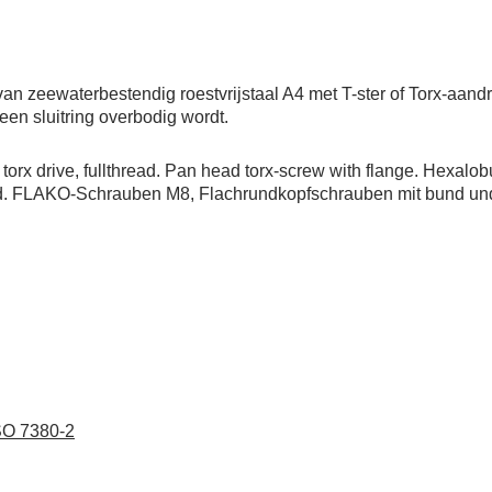
 zeewaterbestendig roestvrijstaal A4 met T-ster of Torx-aandra
een sluitring overbodig wordt.
 torx drive, fullthread. Pan head torx-screw with flange. Hexalo
 head. FLAKO-Schrauben M8, Flachrundkopfschrauben mit bund un
SO 7380-2