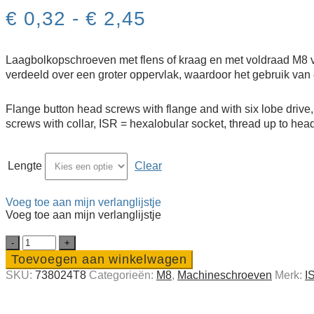
Prijsklasse:
€
0,32
-
€
2,45
€ 0,32
tot
€ 2,45
Laagbolkopschroeven met flens of kraag en met voldraad M8 van
verdeeld over een groter oppervlak, waardoor het gebruik van 
Flange button head screws with flange and with six lobe drive,
screws with collar, ISR = hexalobular socket, thread up to
Lengte
Clear
Voeg toe aan mijn verlanglijstje
Voeg toe aan mijn verlanglijstje
RVS
A4
Toevoegen aan winkelwagen
laagbolkop
SKU:
738024T8
Categorieën:
M8
,
Machine­schroeven
Merk:
I
torx-
schroef
M8