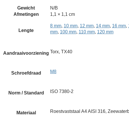
Gewicht
N/B
Afmetingen
1,1 × 1,1 cm
8 mm
,
10 mm
,
12 mm
,
14 mm
,
16 mm
,
Lengte
mm
,
100 mm
,
110 mm
,
120 mm
Torx, TX40
Aandraaivoorziening
M8
Schroefdraad
ISO 7380-2
Norm / Standard
Roestvaststaal A4 AISI 316, Zeewaterb
Materiaal