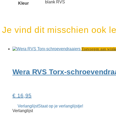
blank RVS
Kleur
Je vind dit misschien ook l
Toevoegen aan wink
Wera RVS Torx-schroeven­dra
€
16,95
Verlanglijst
Staat op je verlanglijstje!
Verlanglijst