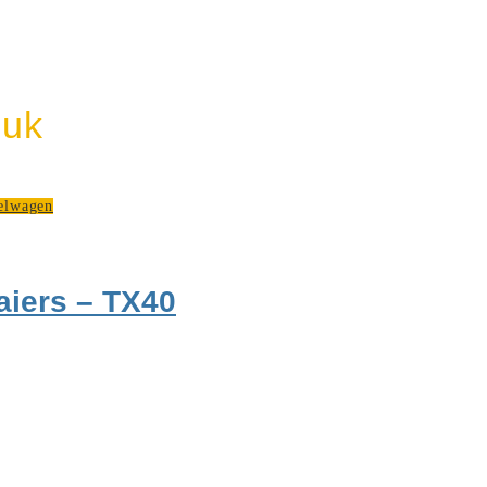
euk
elwagen
aiers – TX40