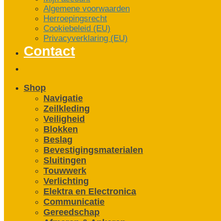
Algemene voorwaarden
Herroepingsrecht
Cookiebeleid (EU)
Privacyverklaring (EU)
Contact
Shop
Navigatie
Zeilkleding
Veiligheid
Blokken
Beslag
Bevestigings­­materialen
Sluitingen
Touwwerk
Verlichting
Elektra en Electronica
Communicatie
Gereedschap