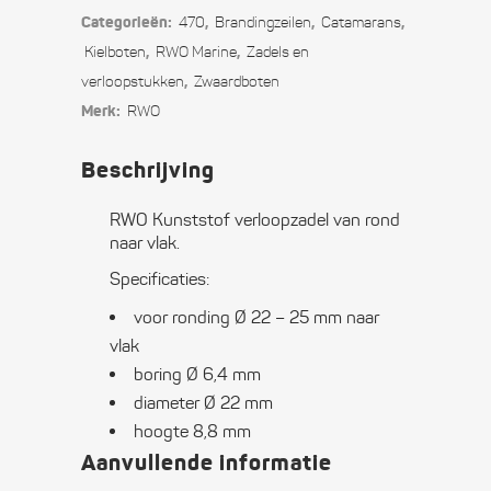
Categorieën:
,
,
,
470
Branding­­­zeilen
Catamarans
,
,
Kielboten
RWO Marine
Zadels en
,
verloopstukken
Zwaard­boten
Merk:
RWO
Beschrijving
RWO Kunststof verloopzadel van rond
naar vlak.
Specificaties:
voor ronding Ø 22 – 25 mm naar
vlak
boring Ø 6,4 mm
diameter Ø 22 mm
hoogte 8,8 mm
Aanvullende informatie