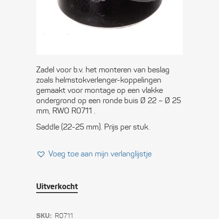
rond naar vlak
€
3,25
Zadel voor b.v. het monteren van beslag
zoals helmstokverlenger-koppelingen
gemaakt voor montage op een vlakke
ondergrond op een ronde buis Ø 22 – Ø 25
mm, RWO R0711 .
Saddle (22-25 mm). Prijs per stuk.
Voeg toe aan mijn verlanglijstje
Uitverkocht
SKU:
R0711