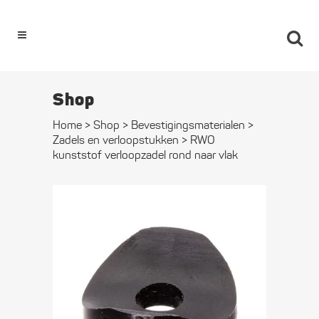
0
Shop
Home
>
Shop
>
Bevestigings­­materialen
>
Zadels en verloopstukken
>
RWO
kunststof verloop­zadel rond naar vlak
RWO
kunststof
verloop­zadel