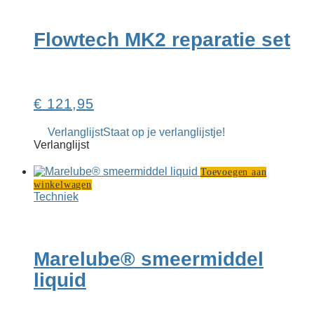
Flowtech MK2 reparatie set
€
121,95
Verlanglijst
Staat op je verlanglijstje!
Verlanglijst
Toevoegen aan
winkelwagen
Techniek
Marelube® smeermiddel
liquid