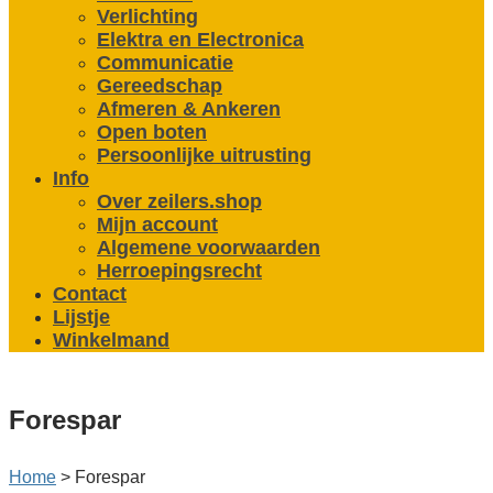
Verlichting
Elektra en Electronica
Communicatie
Gereedschap
Afmeren & Ankeren
Open boten
Persoonlijke uitrusting
Info
Over zeilers.shop
Mijn account
Algemene voorwaarden
Herroepingsrecht
Contact
Lijstje
Winkelmand
Forespar
Home
>
Forespar