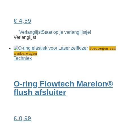
€
4,59
Verlanglijst
Staat op je verlanglijstje!
Verlanglijst
Toevoegen aan
winkelwagen
Techniek
O-ring Flowtech Marelon®
flush afsluiter
€
0,99