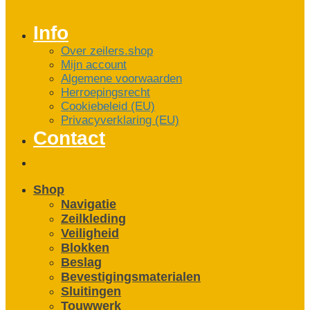
Info
Over zeilers.shop
Mijn account
Algemene voorwaarden
Herroepingsrecht
Cookiebeleid (EU)
Privacyverklaring (EU)
Contact
Shop
Navigatie
Zeilkleding
Veiligheid
Blokken
Beslag
Bevestigings­­materialen
Sluitingen
Touwwerk