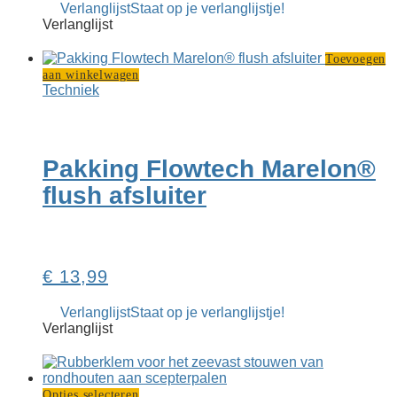
Verlanglijst
Staat op je verlanglijstje!
Verlanglijst
Toevoegen
aan winkelwagen
Techniek
Pakking Flowtech Marelon®
flush afsluiter
€
13,99
Verlanglijst
Staat op je verlanglijstje!
Verlanglijst
Dit
Opties selecteren