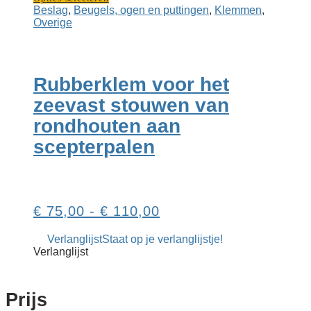
product
Beslag
,
Beugels, ogen en puttingen
,
Klemmen
,
heeft
Overige
meerdere
variaties.
Deze
optie
Rubberklem voor het
kan
gekozen
zeevast stouwen van
worden
rondhouten aan
op
de
scepterpalen
productpagina
Prijsklasse:
€
75,00
-
€
110,00
€ 75,00
Verlanglijst
Staat op je verlanglijstje!
tot
Verlanglijst
€ 110,00
Prijs