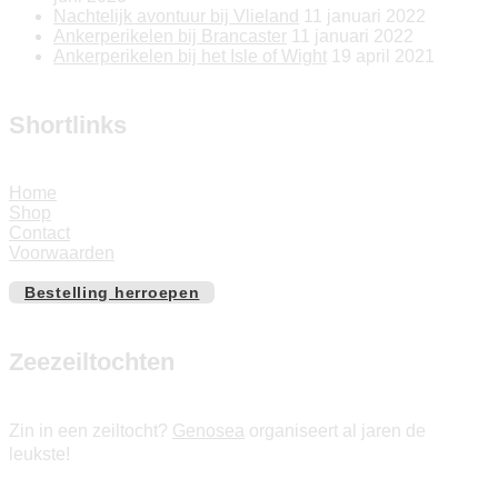
Nachtelijk avontuur bij Vlieland
11 januari 2022
Ankerperikelen bij Brancaster
11 januari 2022
Ankerperikelen bij het Isle of Wight
19 april 2021
Shortlinks
Home
Shop
Contact
Voorwaarden
Bestelling herroepen
Zeezeiltochten
Zin in een zeiltocht?
Genosea
organiseert al jaren de
leukste!