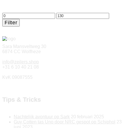
Min.
Max.
prijs
prijs
Filter
Sara Mansveltweg 30
6874 CC Wolfheze
info@zeilers.shop
+31 6 10 40 21 08
KvK 09087555
Tips & Tricks
Nachtelijk avontuur op Sark
20 februari 2025
Guy Cotten tas Uno door NRC gespot op Schiphol
23
juni 2023