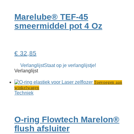
Marelube® TEF-45
smeermiddel pot 4 Oz
€
32,85
Verlanglijst
Staat op je verlanglijstje!
Verlanglijst
Toevoegen aan
winkelwagen
Techniek
O-ring Flowtech Marelon®
flush afsluiter