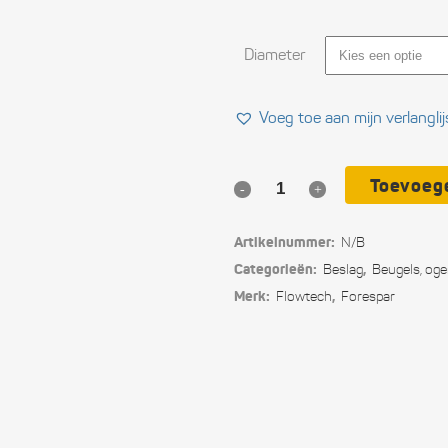
Ele
Diameter
Ope
Vei
Voeg toe aan mijn verlanglij
Slu
Toevoeg
Rubberklem
Com
voor
Artikelnummer:
N/B
Per
het
Categorieën:
,
Beslag
Beugels, oge
uit
Merk:
,
Flowtech
Forespar
zeevast
Blo
stouwen
Tou
van
Ger
rondhouten
aan