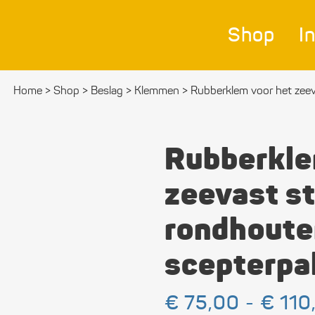
Shop
I
Home
>
Shop
>
Beslag
>
Klemmen
>
Rubberklem voor het zee
Nav
Bes
Rubberkle
Ver
zeevast s
Afm
rondhoute
Zei
scepterpa
Bev
mat
€
75,00
-
€
110
Ele