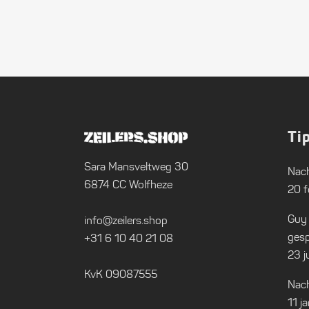
Ti
Sara Mansveltweg 30
Nach
6874 CC Wolfheze
20 f
Guy
info@zeilers.shop
gesp
+31 6 10 40 21 08
23 j
KvK 09087555
Nach
11 j