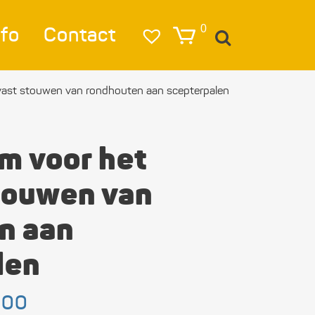
nfo
Contact
0
vast stouwen van rondhouten aan scepterpalen
igatie
lag
m voor het
lichting
touwen van
eren & Ankeren
n aan
lkleding
len
estigings­­
erialen
Prijsklasse:
,00
ktra en