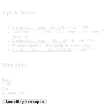
Tips & Tricks
Nachtelijk avontuur op Sark
20 februari 2025
Guy Cotten tas Uno door NRC gespot op Schiphol
23
juni 2023
Nachtelijk avontuur bij Vlieland
11 januari 2022
Ankerperikelen bij Brancaster
11 januari 2022
Ankerperikelen bij het Isle of Wight
19 april 2021
Shortlinks
Home
Shop
Contact
Voorwaarden
Bestelling herroepen