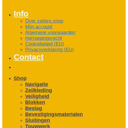
Info
Over zeilers.shop
Mijn account
Algemene voorwaarden
Herroepingsrecht
Cookiebeleid (EU)
Privacyverklaring (EU)
Contact
Shop
Navigatie
Zeilkleding
Veiligheid
Blokken
Beslag
Bevestigings­­materialen
Sluitingen
Touwwerk