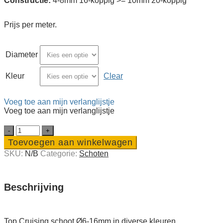
Constructie:
4-8mm 16-koppig >= 10mm 20-koppig
Prijs per meter.
Diameter
Kleur
Clear
Voeg toe aan mijn verlanglijstje
Voeg toe aan mijn verlanglijstje
Top
Cruising
Toevoegen aan winkelwagen
schoot
SKU:
N/B
Categorie:
Schoten
Ø6-
16mm
in
diverse
Beschrijving
kleuren
quantity
Top Cruising schoot Ø6-16mm in diverse kleuren