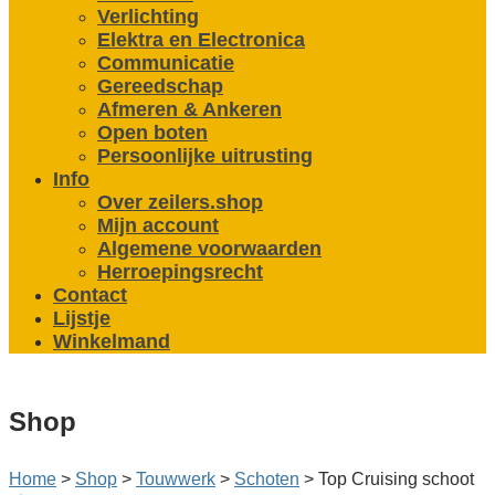
Verlichting
Elektra en Electronica
Communicatie
Gereedschap
Afmeren & Ankeren
Open boten
Persoonlijke uitrusting
Info
Over zeilers.shop
Mijn account
Algemene voorwaarden
Herroepingsrecht
Contact
Lijstje
Winkelmand
Shop
Home
>
Shop
>
Touwwerk
>
Schoten
>
Top Cruising schoot