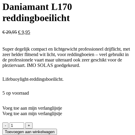
Daniamant L170
reddingboeilicht
Oorspronkelijke
Huidige
€
29,95
€
9,95
prijs
prijs
was:
is:
€ 29,95.
€ 9,95.
Super degelijk compact en lichtgewicht professioneel drijflicht, met
zeer helder flitsend wit licht, voor reddingboeien – veel gebruikt in
de professionele vaart maar uiteraard ook zeer geschikt voor de
pleziervaart. IMO SOLAS goedgekeurd.
Lifebuoylight-reddingsboeilicht.
5 op voorraad
Voeg toe aan mijn verlanglijstje
Voeg toe aan mijn verlanglijstje
Daniamant
L170
Toevoegen aan winkelwagen