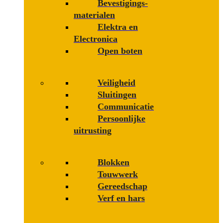
Bevestigings­­
materialen
Elektra en
Electronica
Open boten
Veiligheid
Sluitingen
Communicatie
Persoonlijke
uitrusting
Blokken
Touwwerk
Gereedschap
Verf en hars