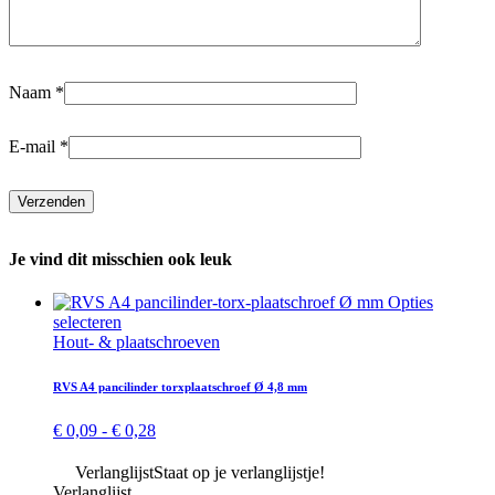
Naam
*
E-mail
*
Je vind dit misschien ook leuk
Opties
Dit
selecteren
product
Hout- & plaat­schroeven
heeft
meerdere
RVS A4 pan­cilinder torx­plaat­schroef Ø 4,8 mm
variaties.
Deze
Prijsklasse:
€
0,09
-
€
0,28
optie
€ 0,09
kan
tot
Verlanglijst
Staat op je verlanglijstje!
gekozen
€ 0,28
Verlanglijst