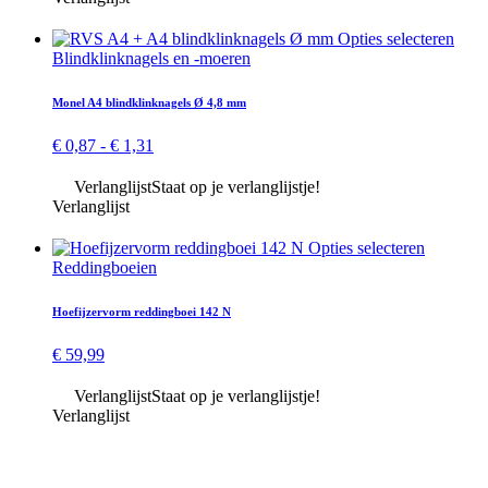
worden
op
Dit
Opties selecteren
de
prod
Blind­klink­nagels en -moeren
productpagina
heeft
meer
Monel A4 blindklink­nagels Ø 4,8 mm
varia
Dez
Prijsklasse:
€
0,87
-
€
1,31
optie
€ 0,87
kan
tot
Verlanglijst
Staat op je verlanglijstje!
geko
€ 1,31
Verlanglijst
word
op
Dit
Opties selecteren
de
product
Reddingboeien
prod
heeft
meerdere
Hoefijzervorm reddingboei 142 N
variaties.
Deze
€
59,99
optie
kan
Verlanglijst
Staat op je verlanglijstje!
gekozen
Verlanglijst
worden
op
de
productp