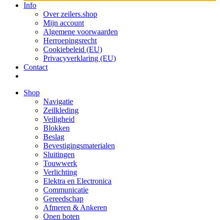
Info
Over zeilers.shop
Mijn account
Algemene voorwaarden
Herroepingsrecht
Cookiebeleid (EU)
Privacyverklaring (EU)
Contact
Shop
Navigatie
Zeilkleding
Veiligheid
Blokken
Beslag
Bevestigings­­materialen
Sluitingen
Touwwerk
Verlichting
Elektra en Electronica
Communicatie
Gereedschap
Afmeren & Ankeren
Open boten