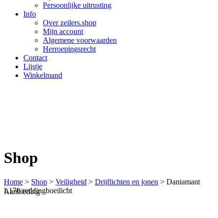
Persoonlijke uitrusting
Info
Over zeilers.shop
Mijn account
Algemene voorwaarden
Herroepingsrecht
Contact
Lijstje
Winkelmand
Shop
Home
>
Shop
>
Veiligheid
>
Drijflichten en jonen
>
Daniamant
L170 reddingboeilicht
Aanbieding